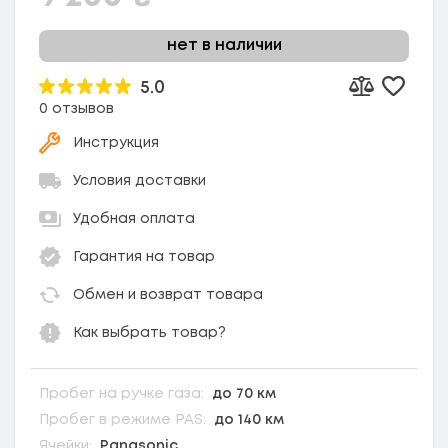
нет в наличии
5.0
Добави
Добавить к
0 отзывов
Инструкция
Условия доставки
Удобная оплата
Гарантия на товар
Обмен и возврат товара
Как выбрать товар?
Пробег на ручке газа:
до 70 км
Пробег в режиме PAS:
до 140 км
Ячейки:
Panasonic