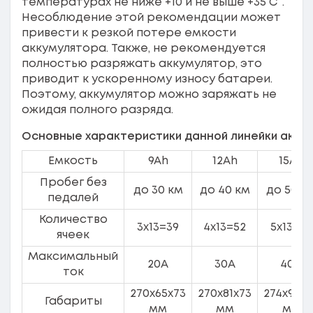
температурах не ниже +10 и не выше +35 С°.
Несоблюдение этой рекомендации может
привести к резкой потере емкости
аккумулятора. Также, не рекомендуется
полностью разряжать аккумулятор, это
приводит к ускоренному износу батареи.
Поэтому, аккумулятор можно заряжать не
ожидая полного разряда.
Основные характеристики данной линейки акку
Емкость
9Ah
12Ah
15Ah
Пробег без
до 30 км
до 40 км
до 50 к
педалей
Количество
3х13=39
4х13=52
5х13=65
ячеек
Максимальный
20A
30A
40A
ток
270x65x73
270x81x73
274x97x7
Габариты
мм
мм
мм