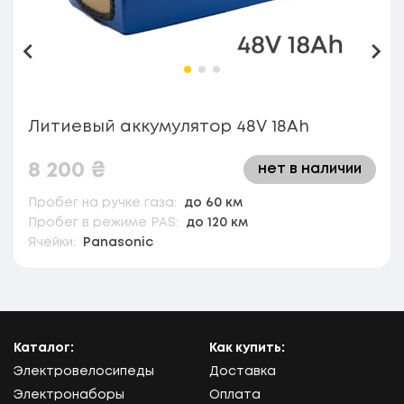
Назад
Впе
Литиевый аккумулятор 48V 18Ah
8 200
₴
нет в наличии
Пробег на ручке газа:
до 60 км
Пробег в режиме PAS:
до 120 км
Ячейки:
Panasonic
Каталог:
Как купить:
Электровелосипеды
Доставка
Электронаборы
Оплата