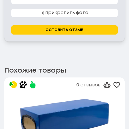
прикрепить фото
оставить отзыв
Похожие товары
0 отзывов
Доба
Добавит