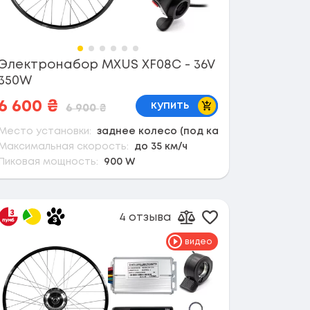
Электронабор MXUS XF08C - 36V
350W
В корзину
6 600
₴
купить
6 900
₴
Место установки:
заднее колесо (под кассету)
Максимальная скорость:
до 35 км/ч
Пиковая мощность:
900 W
4 отзыва
 в избранное
Добавить в избр
сравнению
Добавить к сравнен
видео