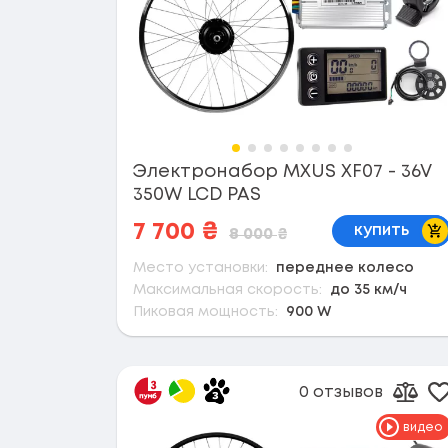
Электронабор MXUS XF07 - 36V
350W LCD PAS
В 
7 700
₴
купить
8 000
₴
Место установки:
переднее колесо
Максимальная скорость:
до 35 км/ч
Пиковая мощность:
900 W
0 отзывов
Д
Доба
видео