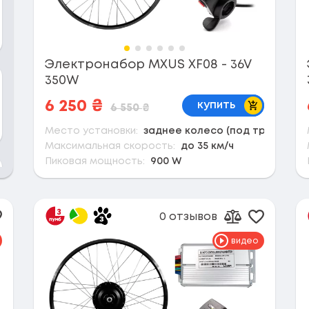
Электронабор MXUS XF08 - 36V
350W
В корзину
6 250
₴
купить
6 550
₴
Место установки:
заднее колесо (под трещотку)
Максимальная скорость:
до 35 км/ч
Пиковая мощность:
900 W
0 отзывов
обавить в избранное
Добавить
вить к сравнению
Добавить к 
видео