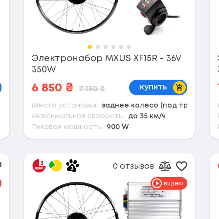
Электронабор MXUS XF15R - 36V
350W
корзину
В корзину
6 850
₴
купить
7 150
₴
Место установки:
заднее колесо (под трещотку)
Максимальная скорость:
до 35 км/ч
Пиковая мощность:
900 W
0 отзывов
обавить в избранное
Добавить
вить к сравнению
Добавить к 
видео