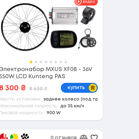
видео
Электронабор MXUS XF08 - 36V
350W LCD Kunteng PAS
В корзину
8 300
₴
купить
8 600
₴
Место установки:
заднее колесо (под трещотку)
Максимальная скорость:
до 35 км/ч
Пиковая мощность:
900 W
0 отзывов