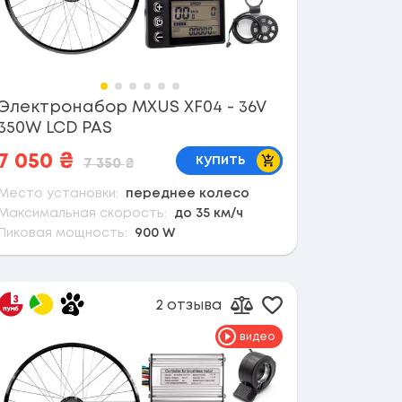
Электронабор MXUS XF04 - 36V
350W LCD PAS
В корзину
7 050
₴
купить
7 350
₴
Место установки:
переднее колесо
Максимальная скорость:
до 35 км/ч
Пиковая мощность:
900 W
2 отзыва
 в избранное
Добавить в избр
сравнению
Добавить к сравнен
видео