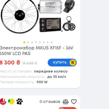
Электронабор MXUS XF15F - 36V
350W LCD PAS
В корзину
8 300
₴
купить
8 600
₴
Место установки:
переднее колесо
Максимальная скорость:
до 35 км/ч
Пиковая мощность:
900 W
0 отзывов
 в избранное
Добавить в избр
сравнению
Добавить к сравнен