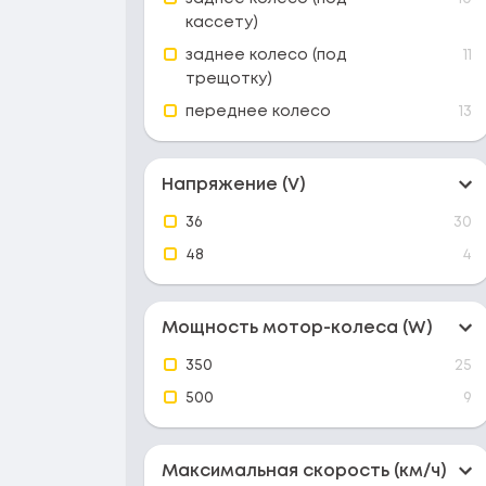
кассету)
заднее колесо (под
11
трещотку)
переднее колесо
13
Напряжение (V)
36
30
48
4
Мощность мотор-колеса (W)
350
25
500
9
Максимальная скорость (км/ч)