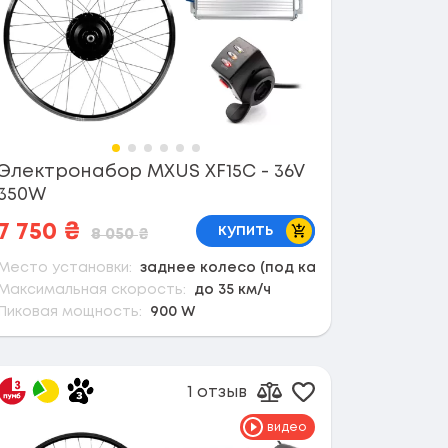
Электронабор MXUS XF15C - 36V
350W
В корзину
7 750
₴
купить
8 050
₴
Место установки:
заднее колесо (под кассету)
Максимальная скорость:
до 35 км/ч
Пиковая мощность:
900 W
1 отзыв
 в избранное
Добавить в избр
сравнению
Добавить к сравнен
видео