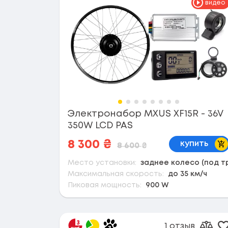
видео
Электронабор MXUS XF15R - 36V
350W LCD PAS
В 
8 300
₴
купить
8 600
₴
Место установки:
заднее колесо (под т
Максимальная скорость:
до 35 км/ч
Пиковая мощность:
900 W
1 отзыв