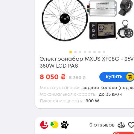
Электронабор MXUS XF08C - 36V
350W LCD PAS
В 
8 050
₴
купить
8 350
₴
Место установки:
заднее колесо (под к
Максимальная скорость:
до 35 км/ч
Пиковая мощность:
900 W
0 отзывов
Д
Доба