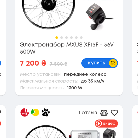
Электронабор MXUS XF15F - 36V
500W
корзину
В корзину
7 200
₴
купить
7 500
₴
рещотку)
Место установки:
переднее колесо
Максимальная скорость:
до 35 км/ч
Пиковая мощность:
1300 W
1 отзыв
обавить в избранное
Добавить
вить к сравнению
Добавить к 
видео