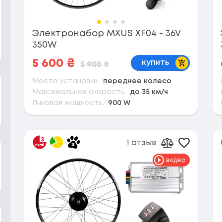
Электронабор MXUS XF04 - 36V
350W
В корзину
5 600
₴
купить
5 900
₴
Место установки:
переднее колесо
Максимальная скорость:
до 35 км/ч
Пиковая мощность:
900 W
1 отзыв
Добавить
Добавить к 
видео