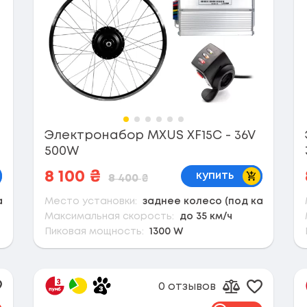
Электронабор MXUS XF15C - 36V
500W
корзину
В корзину
8 100
₴
купить
8 400
₴
ассету)
Место установки:
заднее колесо (под кассету)
Максимальная скорость:
до 35 км/ч
Пиковая мощность:
1300 W
0 отзывов
обавить в избранное
Добавить
вить к сравнению
Добавить к 