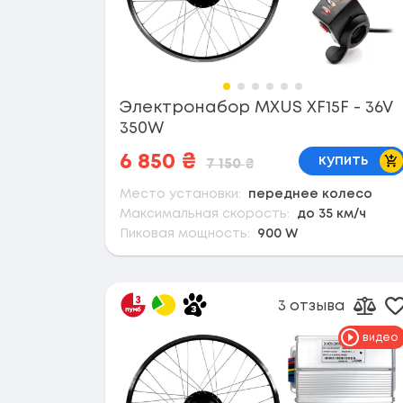
Поддержка PAS
да
24
Электронабор MXUS XF15F - 36V
нет
10
350W
В 
6 850
₴
купить
7 150
₴
Круиз-контроль
Место установки:
переднее колесо
да
24
Максимальная скорость:
до 35 км/ч
Пиковая мощность:
900 W
нет
10
3 отзыва
Д
Доба
видео