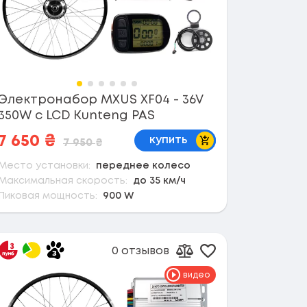
Электронабор MXUS XF04 - 36V
350W с LCD Kunteng PAS
В корзину
7 650
₴
купить
7 950
₴
Место установки:
переднее колесо
Максимальная скорость:
до 35 км/ч
Пиковая мощность:
900 W
0 отзывов
 в избранное
Добавить в избр
сравнению
Добавить к сравнен
видео