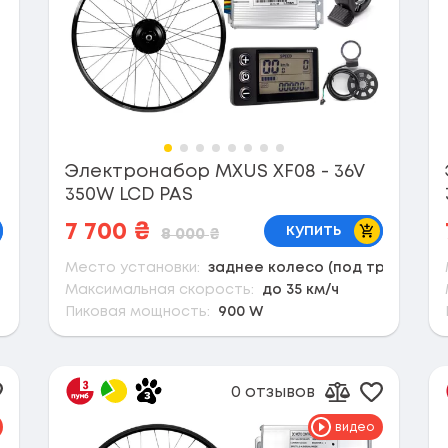
Электронабор MXUS XF08 - 36V
350W LCD PAS
корзину
В корзину
7 700
₴
купить
8 000
₴
Место установки:
заднее колесо (под трещотку)
Максимальная скорость:
до 35 км/ч
Пиковая мощность:
900 W
0 отзывов
обавить в избранное
Добавить
вить к сравнению
Добавить к 
видео