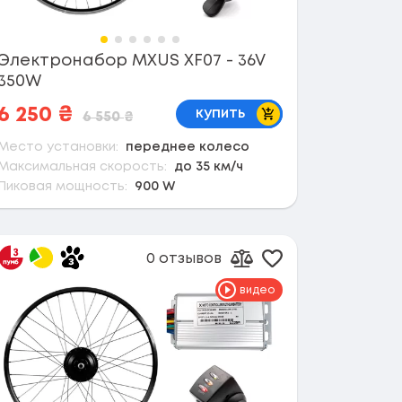
Электронабор MXUS XF07 - 36V
350W
В корзину
6 250
₴
купить
6 550
₴
Место установки:
переднее колесо
Максимальная скорость:
до 35 км/ч
Пиковая мощность:
900 W
0 отзывов
 в избранное
Добавить в избр
сравнению
Добавить к сравнен
видео