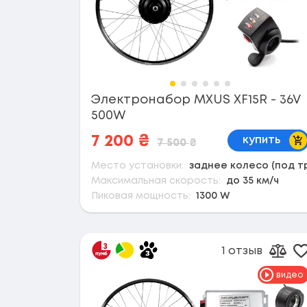
Электронабор MXUS XF15R - 36V
500W
В 
7 200
₴
купить
7 500
₴
Место установки:
заднее колесо (под т
Максимальная скорость:
до 35 км/ч
Пиковая мощность:
1300 W
1 отзыв
Д
Доба
видео