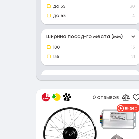
до 35
30
до 45
4
Ширина посад-го места (мм)
100
13
135
21
Крепление под диск-ый тормоз
да
31
0 отзывов
нет
3
Д
Доба
видео
Наличие дисплея
да
24
нет
10