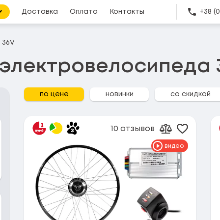
Доставка
Оплата
Контакты
+38 (
 36V
 электровелосипеда 
по цене
новинки
со скидкой
10 отзывов
Добавить
Добавить к 
видео