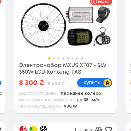
видео
Электронабор MXUS XF07 - 36V
350W LCD Kunteng PAS
корзину
В корзину
8 300
₴
купить
8 600
₴
рещотку)
Место установки:
переднее колесо
Максимальная скорость:
до 35 км/ч
Пиковая мощность:
900 W
1 отзыв