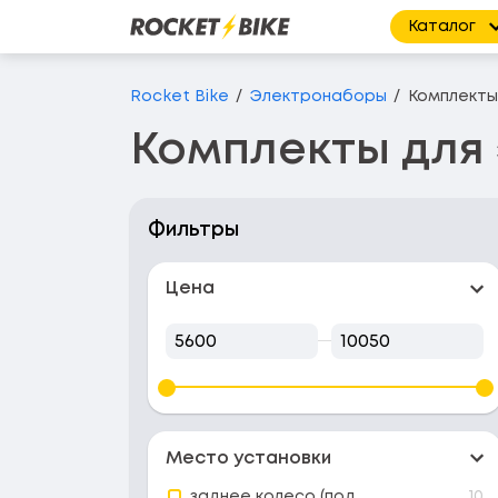
Каталог
Перейти до основного вмісту
Rocket Bike
Электронаборы
Комплекты
Комплекты для
Фильтры
Цена
От
До
Место установки
заднее колесо (под
10