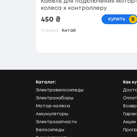
Кабель для подключения мотор
колеса к контроллеру
В 
450
₴
купить
Страна:
Китай
Каталог:
Как к
Электровелосипеды
Дост
Электронаборы
Опла
Мотор-колеса
Возв
Аккумуляторы
Гаран
Электрозапчасти
Акции
Велосипеды
Прогр