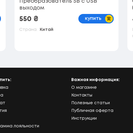
-
Преобразователь 5В с USB
выходом
корзину
В корзину
550
₴
купить
Страна:
Китай
упить:
Важная информация:
авка
О магазине
та
Контакты
рат
Полезные статьи
тия
Публичная оферта
Инструкции
амма лояльности