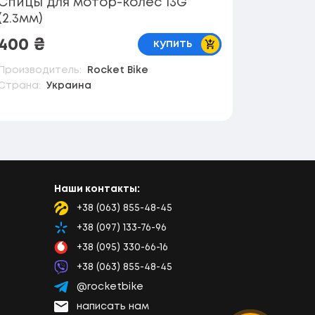
Спицы для мотор-колес 13G
Усилит
(2.3мм)
В корзину
400
₴
350
₴
купить
Производитель:
Rocket Bike
Страна:
Страна:
Украина
Наши контакты:
+38 (063) 855-48-45
Lifecell
+38 (097) 133-76-96
Kyivstar
+38 (095) 330-66-16
Vodafone
+38 (063) 855-48-45
Viber
@rocketbike
Telegram
написать нам
Email