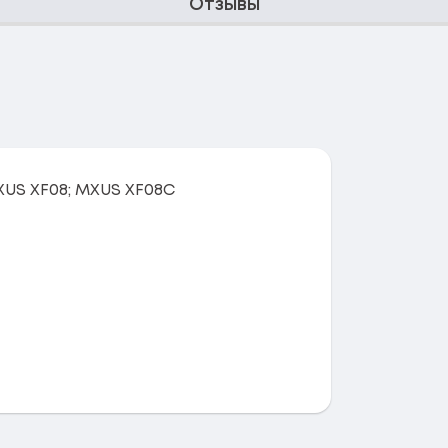
Отзывы
US XF08; MXUS XF08С