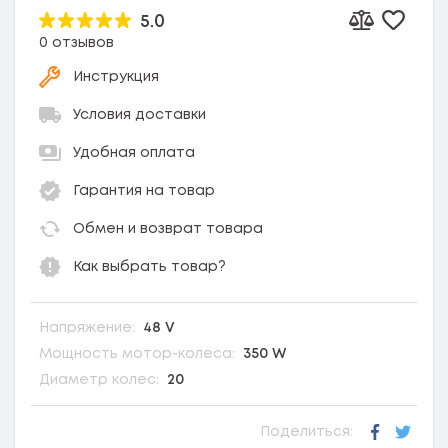
5.0
Добави
Добавить к
0 отзывов
Инструкция
Условия доставки
Удобная оплата
Гарантия на товар
Обмен и возврат товара
Как выбрать товар?
Напряжение:
48 V
Мощность мотор-колеса:
350 W
Диаметр колес:
20
Поделиться:
Faceboo
Twitt