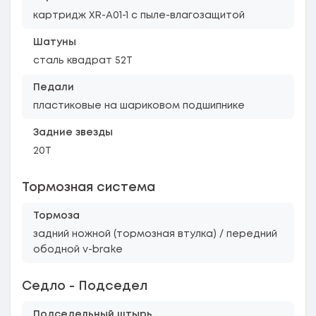
картридж XR-A01-1 с пыле-влагозащитой
Шатуны
сталь квадрат 52Т
Педали
пластиковые на шариковом подшипнике
Задние звезды
20T
Тормозная система
Тормоза
задний ножной (тормозная втулка) / передний
ободной v-brake
Седло - Подседел
Подседельный штырь