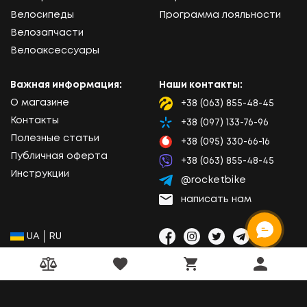
Велосипеды
Программа лояльности
Велозапчасти
Велоаксессуары
Важная информация:
Наши контакты:
О магазине
+38 (063) 855-48-45
Lifecell
Контакты
+38 (097) 133-76-96
Kyivstar
Полезные статьи
+38 (095) 330-66-16
Vodafone
Публичная оферта
+38 (063) 855-48-45
Viber
Инструкции
@rocketbike
Telegram
написать нам
Email
ОНЛАЙН ЧАТ
Социальные сети:
Выбор языка сайта:
UA
RU
Facebook
Instagram
Twitter
Telegram
Viber
Сравнение товаров
Избранные товары
Личный к
Корзина товаров
© 2020 - 2026 Rocket Bike - интернет-магазин
электровелосипедов