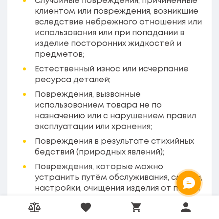
Случайные повреждения, причиненные
клиентом или повреждения, возникшие
вследствие небрежного отношения или
использования или при попадании в
изделие посторонних жидкостей и
предметов;
Естественный износ или исчерпание
ресурса деталей;
Повреждения, вызванные
использованием товара не по
назначению или с нарушением правил
эксплуатации или хранения;
Повреждения в результате стихийных
бедствий (природных явлений);
Повреждения, которые можно
устранить путём обслуживания, смазки,
ОНЛАЙН ЧАТ
настройки, очищения изделия от пыли и
грязи;
Сравнение товаров
Избранные товары
Личный к
Корзина товаров
Повреждения, которые возникли в