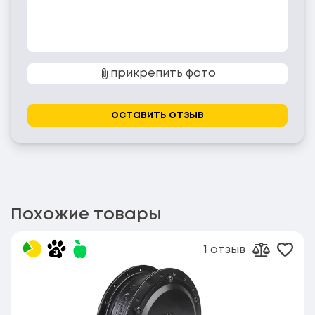
прикрепить фото
оставить отзыв
Похожие товары
1 отзыв
Доба
Добавит