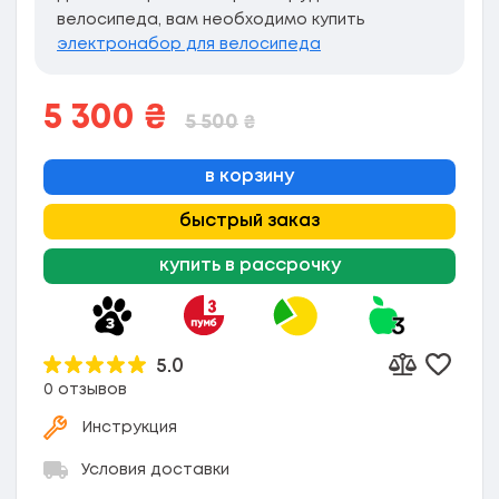
велосипеда, вам необходимо купить
электронабор для велосипеда
5 300
₴
5 500
₴
в корзину
быстрый заказ
купить в рассрочку
5.0
Добави
Добавить к
0 отзывов
Инструкция
Условия доставки