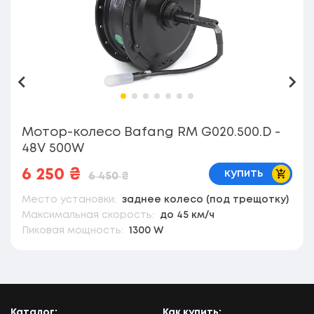
Назад
Впе
Мотор-колесо Bafang RM G020.500.D -
48V 500W
В корз
6 250
₴
купить
6 450
₴
Место установки:
заднее колесо (под трещотку)
Максимальная скорость:
до 45 км/ч
Пиковая мощность:
1300 W
Каталог:
Как купить: