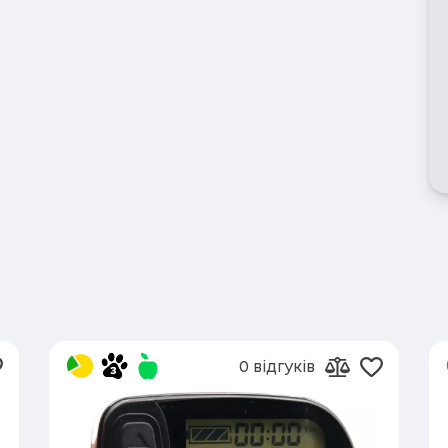
0 відгуків
одати в обране
Додати 
ти до порівняння
Додати до п