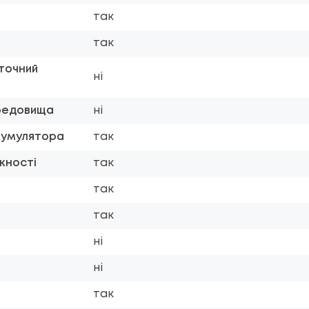
так
так
точний
ні
редовища
ні
акумулятора
так
жності
так
так
так
ні
ні
так