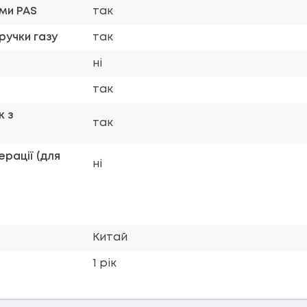
еми PAS
так
ручки газу
так
ні
так
к з
так
рації (для
ні
Китай
1 рік