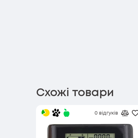
Схожі товари
0 відгуків
Д
Дода