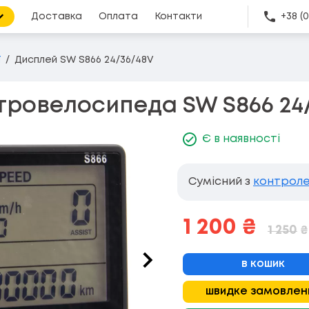
Доставка
Оплата
Контакти
+38 (
ї
Дисплей SW S866 24/36/48V
тровелосипеда SW S866 24
Є в наявності
Сумісний з
контроле
1 200
₴
1 250
₴
в кошик
швидке замовлен