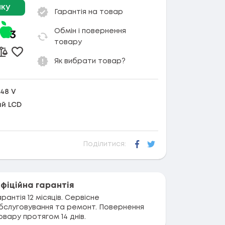
чку
Гарантія на товар
Обмін і повернення
товару
Додати в обране
Додати до порівняння
Як вибрати товар?
 48 V
ий LCD
Поділитися:
Facebook
Twitter
фіційна гарантія
арантія 12 місяців. Сервісне
бслуговування та ремонт. Повернення
овару протягом 14 днів.