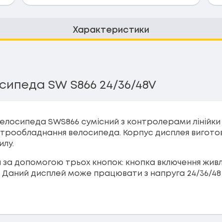
Характеристики
ипеда SW S866 24/36/48V
елосипеда SWS866 сумісний з контролерами лінійки
рообладнання велосипеда. Корпус дисплея виготов
илу.
за допомогою трьох кнопок: кнопка включення живлен
я. Даний дисплей може працювати з напруга 24/36/48