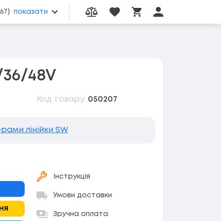
067)
показати
Порівняння товарів
Вибрані товари
Особистий кабі
Кошик товарів
/36/48V
Код товару:
050207
рами лінійки SW
Інструкція
Умови доставки
ня
Зручна оплата