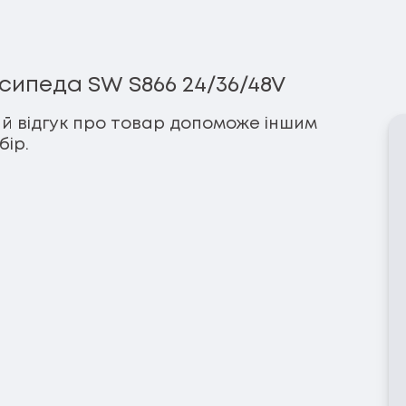
ипеда SW S866 24/36/48V
й відгук про товар допоможе іншим
ір.