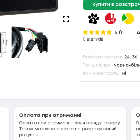
купити в розстро
5.0
0 відгуків
Робоча напруга:
24, 36,
Тип дисплея:
чорно-біл
Круїз-контроль:
ні
Оплата при отриманні
О
Оплата при отриманні, після огляду товару.
Г
Також можлива оплата на розрахунковий
о
рахунок.
т