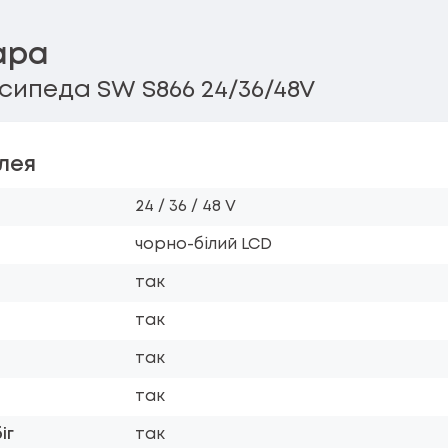
ара
ипеда SW S866 24/36/48V
лея
24 / 36 / 48 V
чорно-білий LCD
так
так
так
так
іг
так