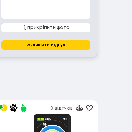
прикріпити фото
залишити відгук
0 відгуків
в обране
Додати в обран
орівняння
Додати до порівнянн