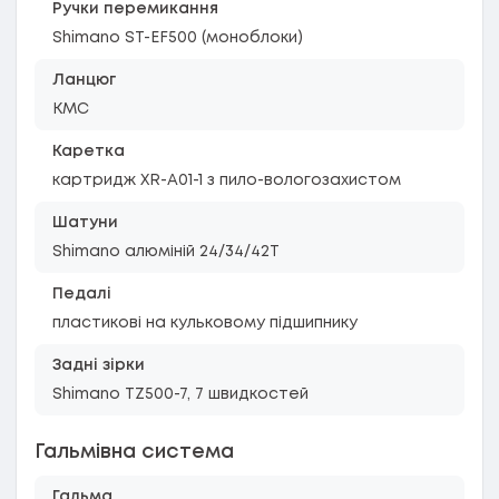
Ручки перемикання
Shimano ST-EF500 (моноблоки)
Ланцюг
KMC
Каретка
картридж XR-A01-1 з пило-вологозахистом
Шатуни
Shimano алюміній 24/34/42T
Педалі
пластикові на кульковому підшипнику
Задні зірки
Shimano TZ500-7, 7 швидкостей
Гальмівна система
Гальма