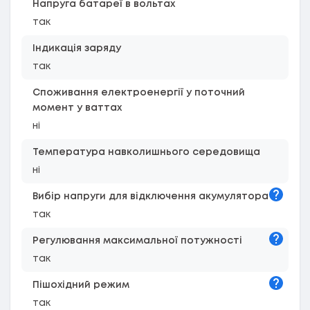
Напруга батареї в вольтах
так
Індикація заряду
так
Споживання електроенергії у поточний
момент у ваттах
ні
Температура навколишнього середовища
ні
Підказк
Вибір напруги для відключення акумулятора
так
Підказк
Регулювання максимальної потужності
так
Підказк
Пішохідний режим
так