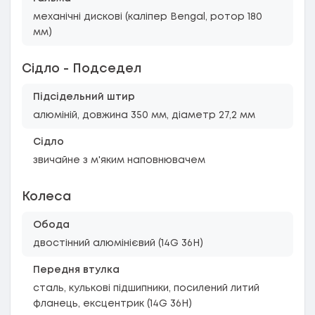
механічні дискові (каліпер Bengal, ротор 180
мм)
Сідло - Подседел
Підсідельний штир
алюміній, довжина 350 мм, діаметр 27,2 мм
Сідло
звичайне з м'яким наповнювачем
Колеса
Обода
двостінний алюмінієвий (14G 36H)
Передня втулка
сталь, кулькові підшипники, посилений литий
фланець, ексцентрик (14G 36H)