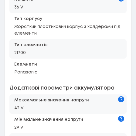
36 V
Тип корпусу
Жорсткий пластиковий корпус з холдерами під
елементи
Тип елемнетів
21700
Елемнети
Panasonic
Додаткові параметри аккумулятора
Підказк
Максимальне значення напруги
42 V
Підказк
Мiнiмальне значення напруги
29 V