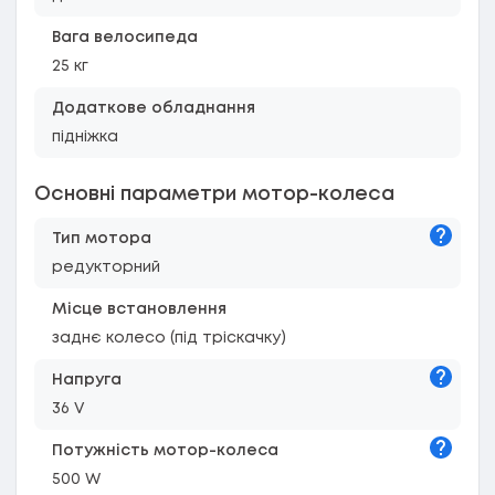
Вага велосипеда
25 кг
Додаткове обладнання
підніжка
Основні параметри мотор-колеса
Підказк
Тип мотора
редукторний
Місце встановлення
заднє колесо (під тріскачку)
Підказк
Напруга
36 V
Підказк
Потужність мотор-колеса
500 W