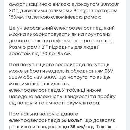
амортизаційною вилкою з локаутом Suntour
XCT, дисковими гальмами Bengal з ротором
180мм та легкою алюмінієвою рамою.
Це універсальний електровелосипед, який
можна використовувати як на ґрунтових
дорогах, так і на асфальті, в горах та в лісі.
Розмір рами 21″ підходить для людей
зростом від 170 до 195 см.
При покупці цього велосипеда покупець
може вибрати модель із обладнанням 36V
500W або 48V 500W. Що напруга, то вище
максимальна швидкість
електровелосипеда. У таблиці нижче
наведено залежність швидкості та пробігу
від напруги та ємності акумулятора.
Номінальна напруга даного
електровелосипеда
36 Вольт
, що дозволяє
розвивати швидкість
до 35 км/год
. Також, є