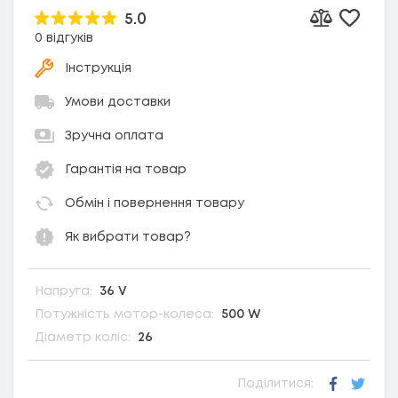
5.0
Додати
Додати до 
0 відгуків
Інструкція
Умови доставки
Зручна оплата
Гарантія на товар
Обмін і повернення товару
Як вибрати товар?
Напруга:
36 V
Потужність мотор-колеса:
500 W
Діаметр коліс:
26
Поділитися:
Faceboo
Twitt