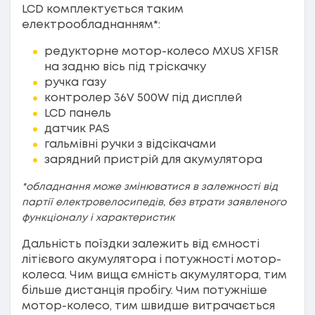
LCD комплектується таким
електрообладнанням*:
редукторне мотор-колесо MXUS XF15R
на задню вісь під тріскачку
ручка газу
контролер 36V 500W під дисплей
LCD панель
датчик PAS
гальмівні ручки з відсікачами
зарядний пристрій для акумулятора
*обладнання може змінюватися в залежності від
партії електровелосипедів, без втрати заявленого
функціоналу і характеристик
Дальність поїздки залежить від ємності
літієвого акумулятора і потужності мотор-
колеса. Чим вища ємність акумулятора, тим
більше дистанція пробігу. Чим потужніше
мотор-колесо, тим швидше витрачається