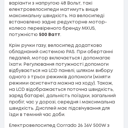
варіанти з напругою 48 Вольт, такі
електровелосипеди матимуть вище
максимальну швидкість. На велосипеді
встановлено заднє редукторне мотор-
колесо перевіреного бренду MXUS,
потужністю
500 Ватт
.
Крім ручки газу, велосипед додатково
обладнаний системою PAS. При обертанні
педалей, мотор включається і допомагає
їхати. Регулювання потужності допомоги
відбувається на LCD панелі, шляхом вибору
одного з трьох режимів допомоги (міняти
режими асистента можна на ходу). Також,
на LCD відображається поточна швидкість,
заряд батареї, дальність поїздки, загальний
пробіг, час у дорозі, середня і максимальна
швидкість. Дисплей має підсвічування для
їзди в темний час доби.
Електровелосипед Corrado 26 36V 500W з