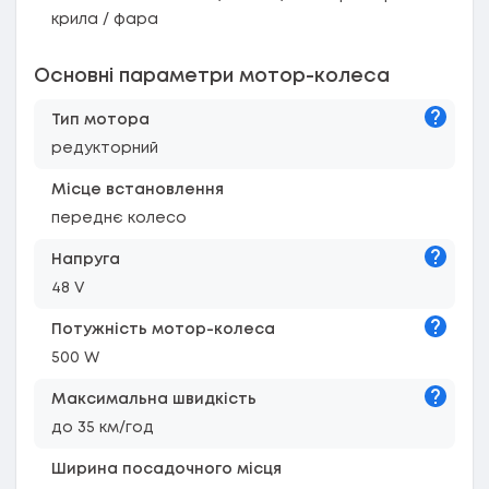
крила / фара
Основні параметри мотор-колеса
Підказк
Тип мотора
редукторний
Місце встановлення
переднє колесо
Підказк
Напруга
48 V
Підказк
Потужність мотор-колеса
500 W
Підказк
Максимальна швидкість
до 35 км/год
Ширина посадочного місця