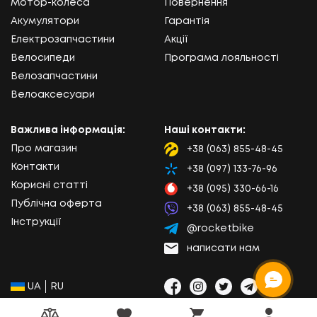
Мотор-колеса
Повернення
Акумулятори
Гарантія
Електрозапчастини
Акції
Велосипеди
Програма лояльності
Велозапчастини
Велоаксесуари
Важлива інформація:
Наші контакти:
Про магазин
+38 (063) 855-48-45
Lifecell
Контакти
+38 (097) 133-76-96
Kyivstar
Корисні статті
+38 (095) 330-66-16
Vodafone
Публічна оферта
+38 (063) 855-48-45
Viber
Інструкції
@rocketbike
Telegram
написати нам
Email
Соціальні мережі:
Вибір мови сайту:
UA
RU
Facebook
Instagram
Twitter
Telegram
Viber