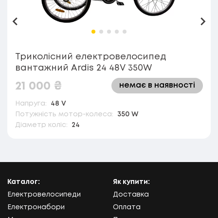
Назад
Впе
Триколісний електровелосипед
вантажний Ardis 24 48V 350W
21 000
₴
немає в наявності
Напруга:
48 V
Потужність мотор-колеса:
350 W
Діаметр коліс:
24
Каталог:
Як купити:
Електровелосипеди
Доставка
Електронабори
Оплата