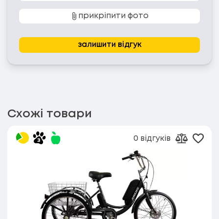
прикріпити фото
залишити відгук
Схожі товари
0 відгуків
Дода
Додати д