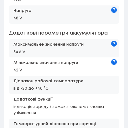
Підказк
Напруга
48 V
Додаткові параметри аккумулятора
Підказк
Максимальне значення напруги
54.6 V
Підказк
Мiнiмальне значення напруги
42 V
Діапазон робочої температури
від -20 до +40 °C
Додаткові функції
індикація заряду / замок з ключем / кнопка
увімкнення
Температурний діапазон при зарядці