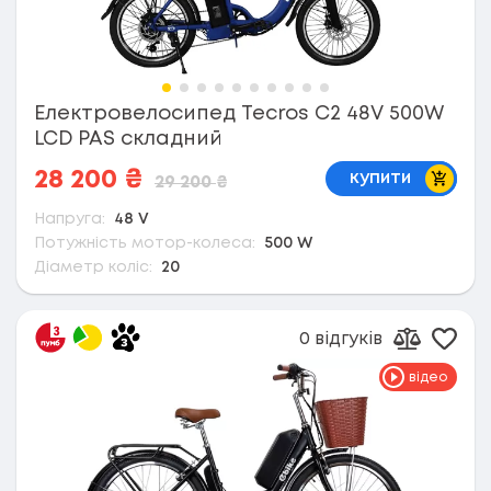
Електровелосипед Tecros С2 48V 500W
LCD PAS складний
В коши
28 200
₴
купити
29 200
₴
Напруга:
48 V
Потужність мотор-колеса:
500 W
Діаметр коліс:
20
0 відгуків
Дода
Додати д
відео