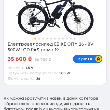
Електровелосипед EBIKE CITY 26 48V
500W LCD PAS рама 19
В коши
35 600
₴
купити
36 700
₴
Напруга:
48 V
Потужність мотор-колеса:
500 W
Діаметр коліс:
26
Як можна зрозуміти з назви, в даній категорії
зібрані електровелосипеди, які підходять
багатьом, так як їх сценарій використання не