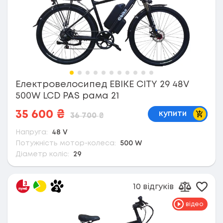
Електровелосипед EBIKE CITY 29 48V
500W LCD PAS рама 21
В коши
35 600
₴
купити
36 700
₴
Напруга:
48 V
Потужність мотор-колеса:
500 W
Діаметр коліс:
29
10 відгуків
Дода
Додати д
відео