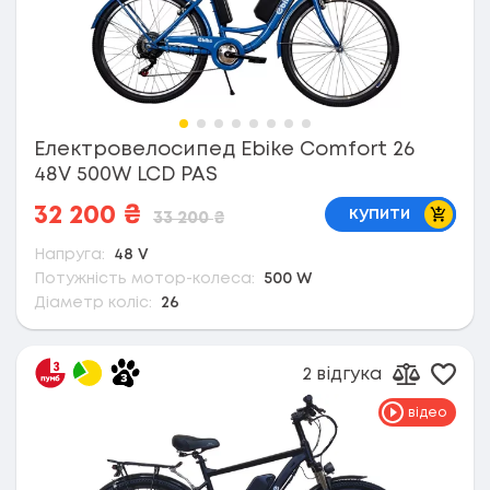
Електровелосипед Ebike Comfort 26
48V 500W LCD PAS
В коши
32 200
₴
купити
33 200
₴
Напруга:
48 V
Потужність мотор-колеса:
500 W
Діаметр коліс:
26
2 відгука
Дода
Додати д
відео