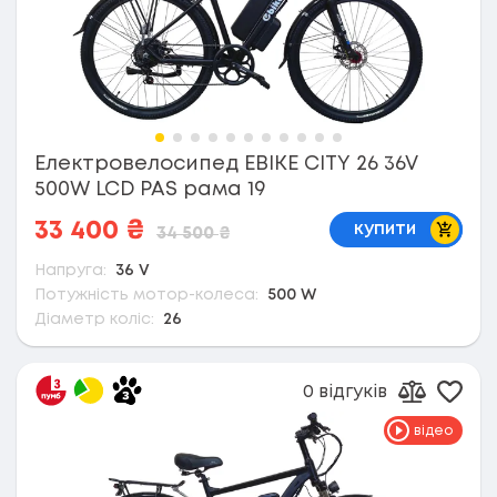
Електровелосипед EBIKE CITY 26 36V
500W LCD PAS рама 19
В коши
33 400
₴
купити
34 500
₴
Напруга:
36 V
Потужність мотор-колеса:
500 W
Діаметр коліс:
26
0 відгуків
Дода
Додати д
відео