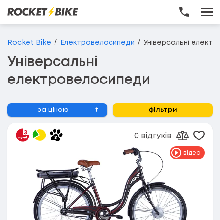
Перейти до основного вмісту
Rocket Bike
Електровелосипеди
Універсальні елект
Універсальні
електровелосипеди
за ціною
фільтри
0 відгуків
Дода
Додати д
відео