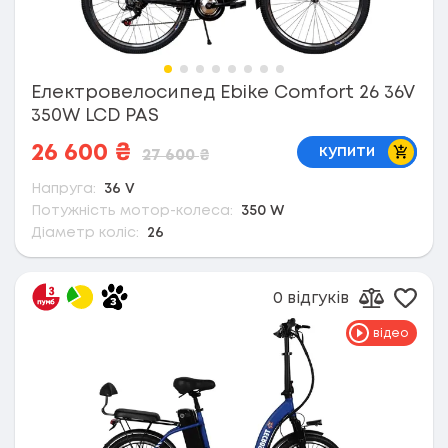
Електровелосипед Ebike Comfort 26 36V
350W LCD PAS
В коши
26 600
₴
купити
27 600
₴
Напруга:
36 V
Потужність мотор-колеса:
350 W
Діаметр коліс:
26
0 відгуків
Дода
Додати д
відео