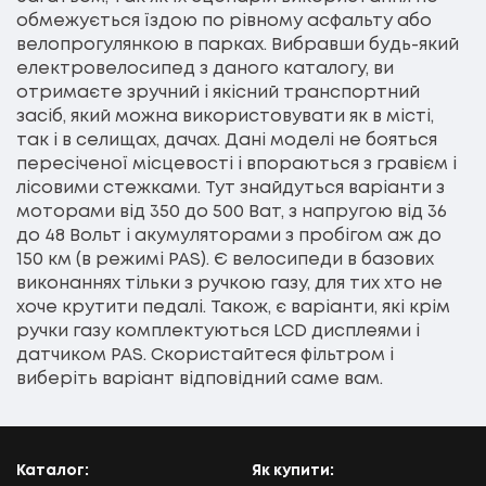
обмежується їздою по рівному асфальту або
велопрогулянкою в парках. Вибравши будь-який
електровелосипед з даного каталогу, ви
отримаєте зручний і якісний транспортний
засіб, який можна використовувати як в місті,
так і в селищах, дачах. Дані моделі не бояться
пересіченої місцевості і впораються з гравієм і
лісовими стежками. Тут знайдуться варіанти з
моторами від 350 до 500 Ват, з напругою від 36
до 48 Вольт і акумуляторами з пробігом аж до
150 км (в режимі PAS). Є велосипеди в базових
виконаннях тільки з ручкою газу, для тих хто не
хоче крутити педалі. Також, є варіанти, які крім
ручки газу комплектуються LCD дисплеями і
датчиком PAS. Скористайтеся фільтром і
виберіть варіант відповідний саме вам.
Каталог:
Як купити: