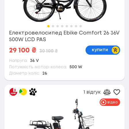
Електровелосипед Ebike Comfort 26 36V
500W LCD PAS
В коши
29 100
₴
купити
30 100
₴
Напруга:
36 V
Потужність мотор-колеса:
500 W
Діаметр коліс:
26
1 відгук
Дода
Додати д
відео