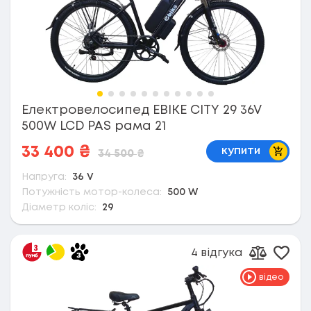
Електровелосипед EBIKE CITY 29 36V
500W LCD PAS рама 21
В коши
33 400
₴
купити
34 500
₴
Напруга:
36 V
Потужність мотор-колеса:
500 W
Діаметр коліс:
29
4 відгука
Дода
Додати д
відео