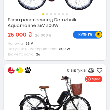
Електровелосипед Dorozhnik
Aquamarine 36V 500W
В коши
25 000
₴
купити
26 000
₴
Напруга:
36 V
Потужність мотор-колеса:
500 W
Діаметр коліс:
26
0 відгуків
Дода
Додати д
відео