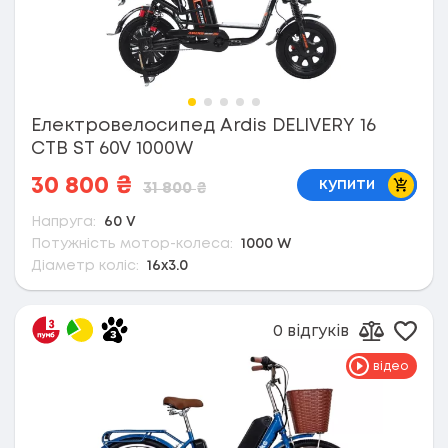
Електровелосипед Ardis DELIVERY 16
CTB ST 60V 1000W
В коши
30 800
₴
купити
31 800
₴
Напруга:
60 V
Потужність мотор-колеса:
1000 W
Діаметр коліс:
16x3.0
0 відгуків
Дода
Додати д
відео