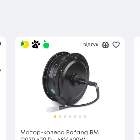
1 відгук
одати в обране
Додати 
ти до порівняння
Додати до п
Мотор-колесо Bafang RM