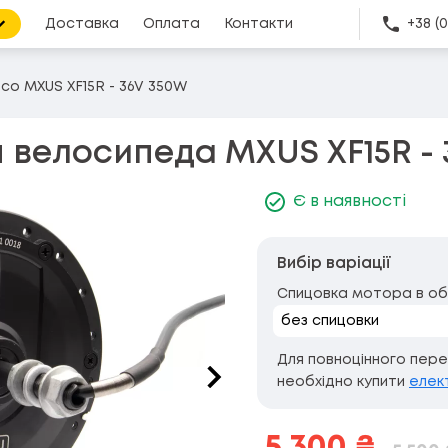
Доставка
Оплата
Контакти
+38 (
о MXUS XF15R - 36V 350W
 велосипеда MXUS XF15R - 
Є в наявності
Вибір варіації
Спицовка мотора в об
Для повноцінного пер
необхідно купити
елек