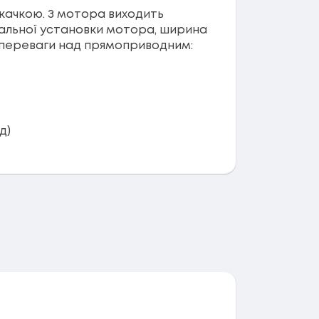
скачкою. З мотора виходить
мальної установки мотора, ширина
є переваги над прямоприводним:
д)