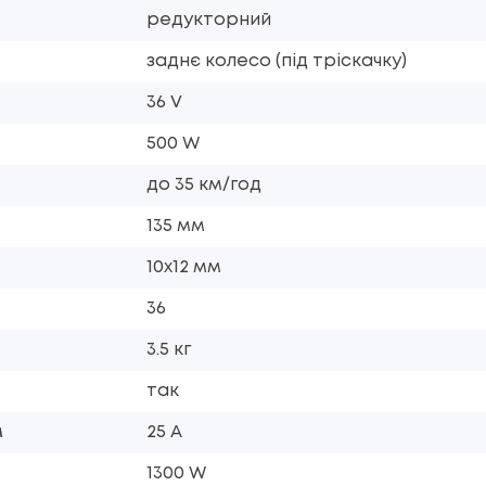
редукторний
заднє колесо (під тріскачку)
36 V
500 W
до 35 км/год
135 мм
10х12 мм
36
3.5 кг
так
м
25 A
1300 W