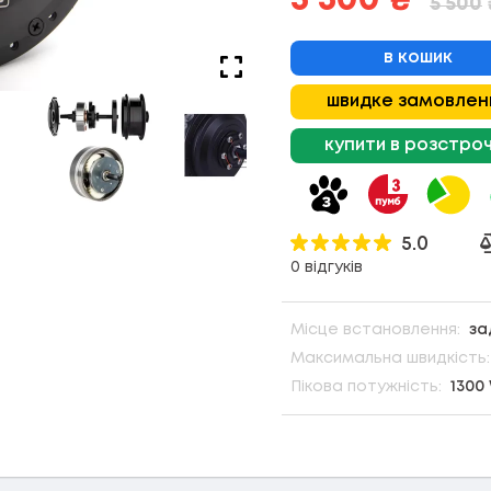
5 300
₴
5 500
в кошик
швидке замовлен
купити в розстро
5.0
0 відгуків
Місце встановлення:
за
Максимальна швидкість:
Пікова потужність:
1300