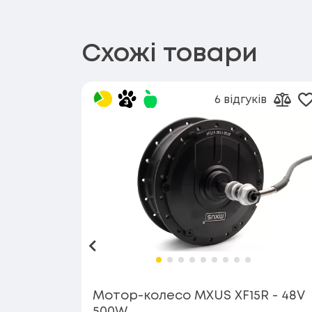
Схожі товари
6 відгуків
Д
Дода
Назад
Мотор-колесо MXUS XF15R - 48V