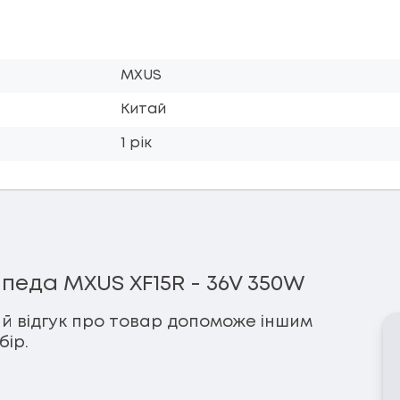
MXUS
Китай
1 рік
еда MXUS XF15R - 36V 350W
й відгук про товар допоможе іншим
ір.