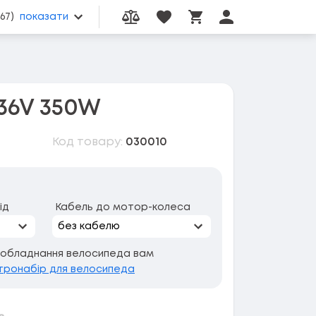
067)
показати
Порівняння товарів
Вибрані товари
Особистий кабі
Кошик товарів
36V 350W
Код товару:
030010
ід
Кабель до мотор-колеса
еобладнання велосипеда вам
тронабір для велосипеда