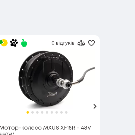
0 відгуків
в обране
Додати в обран
орівняння
Додати до порівнянн
Вперед
Мотор-колесо MXUS XF15R - 48V
Мотор-