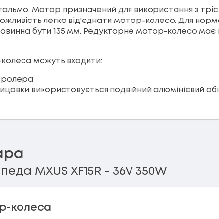
 гальмо. Мотор призначений для використання з трі
можливість легко від'єднати мотор-колесо. Для нор
повинна бути 135 мм. Редукторне мотор-колесо ма
-колеса можуть входити:
нтролера
пицовки використовується подвійний алюмінієвий обі
ара
еда MXUS XF15R - 36V 350W
р-колеса