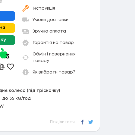
₴
Інструкція
Умови доставки
ня
Зручна оплата
чку
Гарантія на товар
Обмін і повернення
товару
Додати в обране
Додати до порівняння
Як вибрати товар?
днє колесо (під тріскачку)
до 35 км/год
 W
Поділитися:
Facebook
Twitter