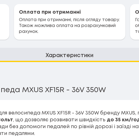
Оплата при отриманні
О
Оплата при отриманні, після огляду товару.
Г
Також можлива оплата на розрахунковий
о
рахунок.
т
Характеристики
еда MXUS XF15R - 36V 350W
ля велосипеда MXUS XF15R - 36V 350W бренду MXUS,
Вольт
, що дозволяє розвивати швидкість
до 35 км/го
 без допомоги педалей по рівній дорозі і заїзді на н
ати педалями.