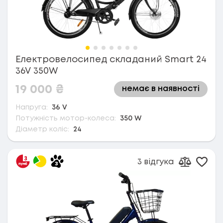
Електровелосипед складаний Smart 24
36V 350W
19 000
₴
немає в наявності
Напруга:
36 V
Потужність мотор-колеса:
350 W
Діаметр коліс:
24
3 відгука
Дода
Додати д