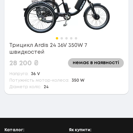
Трицикл Ardis 24 36V 350W 7
швидкостей
28 200
₴
немає в наявності
Напруга:
36 V
Потужність мотор-колеса:
350 W
Діаметр коліс:
24
Каталог:
Як купити: