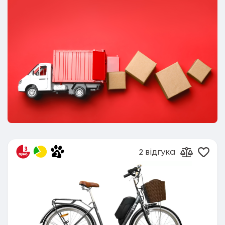
2 відгука
Дода
Додати д