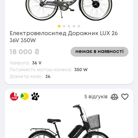
Електровелосипед Дорожник LUX 26
36V 350W
18 000
₴
немає в наявності
Напруга:
36 V
Потужність мотор-колеса:
350 W
Діаметр коліс:
26
5 відгуків
Дода
Додати д