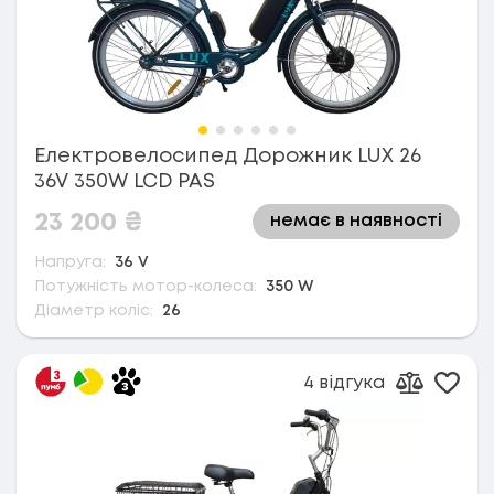
Електровелосипед Дорожник LUX 26
36V 350W LCD PAS
23 200
₴
немає в наявності
Напруга:
36 V
Потужність мотор-колеса:
350 W
Діаметр коліс:
26
4 відгука
Дода
Додати д