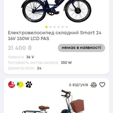
Електровелосипед складний Smart 24
36V 350W LCD PAS
21 400
₴
немає в наявності
Напруга:
36 V
Потужність мотор-колеса:
350 W
Діаметр коліс:
24
6 відгуків
Дода
Додати д