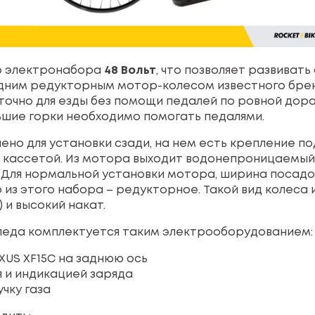
о электронабора
48 Вольт
, что позволяет развиват
задним редукторным мотор-колесом известного бр
чно для езды без помощи педалей по ровной дорог
льшие горки необходимо помогать педалями.
но для установки сзади, на нем есть крепление п
с кассетой. Из мотора выходит водонепроницаемый
 Для нормальной установки мотора, ширина посадо
о из этого набора – редукторное. Такой вид колес
) и высокий накат.
педа комплектуется таким электрооборудованием:
US XF15C на заднюю ось
я и индикацией заряда
чку газа