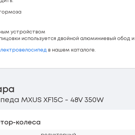
дить:
 тормоза
дным устройством
спицовки используется двойной алюминиевый обод и 
электровелосипед
в нашем каталоге.
ара
педа MXUS XF15C - 48V 350W
тор-колеса