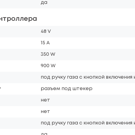
да
нтроллера
48 V
15 A
350 W
900 W
под ручку газа с кнопкой включения
у
разъем под штекер
нет
нет
под ручку газа с кнопкой включения
да