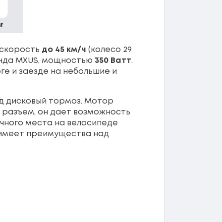
ь скорость
до 45 км/ч
(колесо 29
енда MXUS, мощностью
350 Ватт
.
е и заезде на небольшие и
од дисковый тормоз. Мотор
 разъем, он дает возможность
чного места на велосипеде
а имеет преимущества над