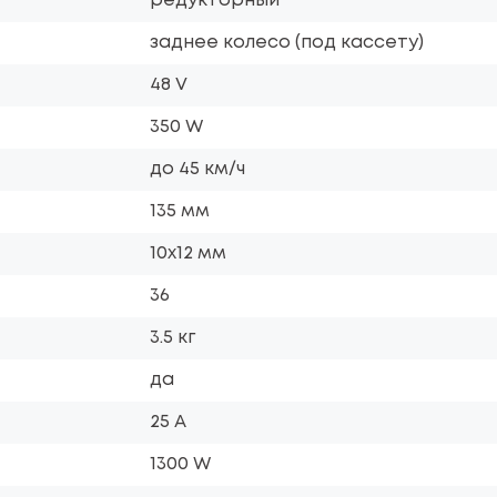
редукторный
заднее колесо (под кассету)
48 V
350 W
до 45 км/ч
135 мм
10х12 мм
36
3.5 кг
да
25 A
1300 W