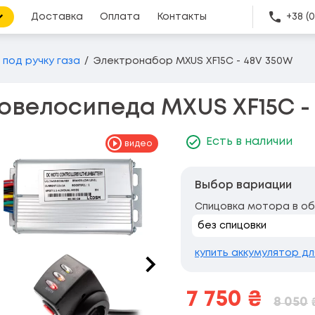
Доставка
Оплата
Контакты
+38 (
 под ручку газа
Электронабор MXUS XF15C - 48V 350W
овелосипеда MXUS XF15C -
Есть в наличии
видео
Выбор вариации
Спицовка мотора в о
купить аккумулятор д
7 750
₴
8 050