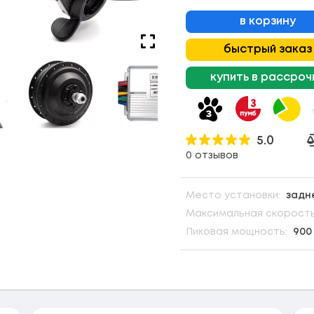
в корзину
быстрый заказ
купить в рассроч
5.0
0 отзывов
Место установки:
задн
Максимальная скорость
Пиковая мощность:
900