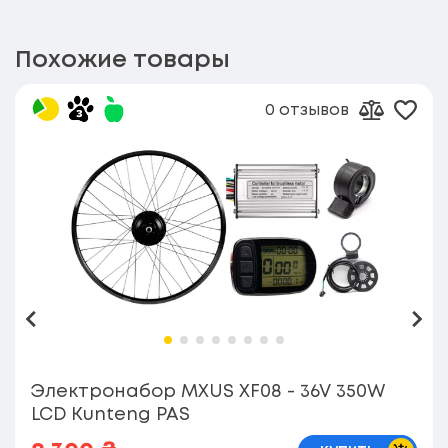
Похожие товары
0 отзывов
Доба
Добавит
Назад
Впе
Электронабор MXUS XF08 - 36V 350W
LCD Kunteng PAS
В корз