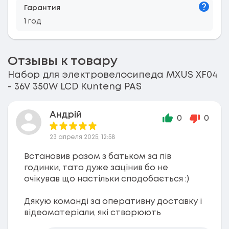
Подска
Гарантия
1 год
Отзывы к товару
Набор для электровелосипеда MXUS XF04
- 36V 350W LCD Kunteng PAS
Андрій
0
0
23 апреля 2025, 12:58
Встановив разом з батьком за пів
годинки, тато дуже зацінив бо не
очікував що настільки сподобається :)
Дякую команді за оперативну доставку і
відеоматеріали, які створюють