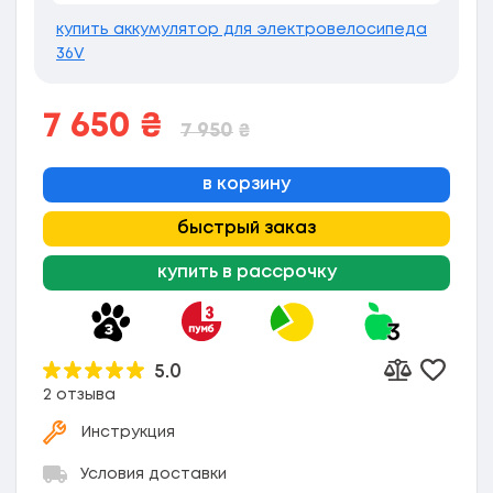
купить аккумулятор для электровелосипеда
36V
7 650
₴
7 950
₴
в корзину
быстрый заказ
купить в рассрочку
5.0
Добави
Добавить к
2 отзыва
Инструкция
Условия доставки