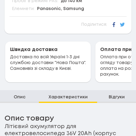
Пробіг в режимі PAS:
до 140 км
Елемнети:
Panasonic, Samsung
Поділитися:
Faceboo
Twitt
Швидка доставка
Оплата при 
Доставка по всій Україні 1-3 дні
Оплата при отри
службою доставки "Нова Пошта".
огляду товару.
Самовивіз зі складу в Києві.
оплата на розр
рахунок.
Опис
Характеристики
Відгуки
Опис товару
Літієвий акумулятор для
електровелосипеда 36V 20Ah (корпус