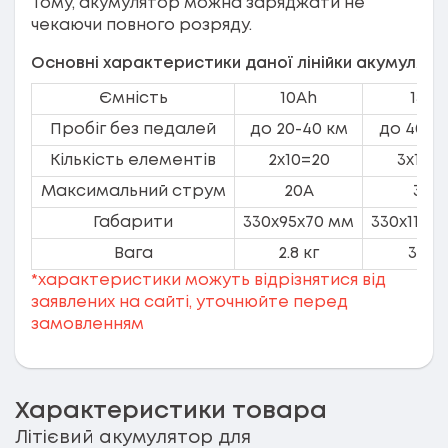
Тому, акумулятор можна заряджати не
чекаючи повного розряду.
Основні характеристики даної лінійки акумулятор
Ємність
10Ah
15Ah
Пробіг без педалей
до 20-40 км
до 40-6
Кількість елементів
2х10=20
3х10=
Максимальний струм
20A
30A
Габарити
330x95x70 мм
330x115x
Вага
2.8 кг
3.3 к
*характеристики можуть відрізнятися від
заявлених на сайті, уточнюйте перед
замовленням
Характеристики товара
Літієвий акумулятор для