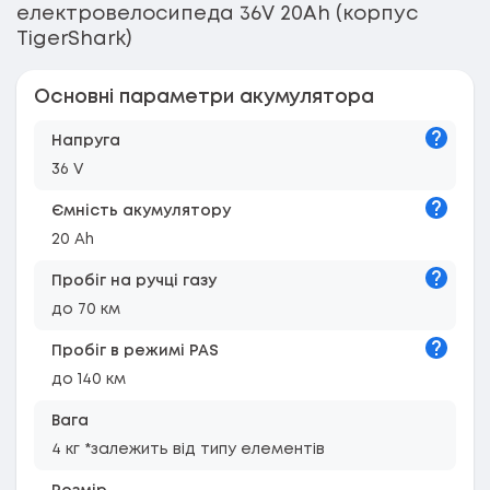
електровелосипеда 36V 20Ah (корпус
TigerShark)
Основні параметри акумулятора
Підказк
Напруга
36 V
Підказк
Ємність акумулятору
20 Ah
Підказк
Пробіг на ручці газу
до 70 км
Підказк
Пробіг в режимі PAS
до 140 км
Вага
4 кг *залежить від типу елементів