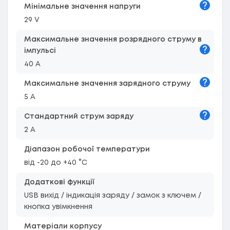
Підказк
Мiнiмальне значення напруги
29 V
Максимальне значення розрядного струму в
Підказк
імпульсі
40 A
Підказк
Максимальне значення зарядного струму
5 A
Підказк
Стандартний струм заряду
2 A
Діапазон робочої температури
від -20 до +40 °C
Додаткові функції
USB вихід / індикація заряду / замок з ключем /
кнопка увімкнення
Матеріали корпусу