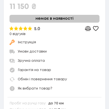
11 150
₴
немає в наявності
5.0
Додати
Додати до 
0 відгуків
Інструкція
Умови доставки
Зручна оплата
Гарантія на товар
Обмін і повернення товару
Як вибрати товар?
Пробіг на ручці газу:
до 70 км