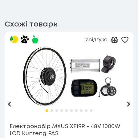
Схожі товари
2 відгука
Дода
Додати д
Назад
Впе
Електронабір MXUS XF19R - 48V 1000W
LCD Kunteng PAS