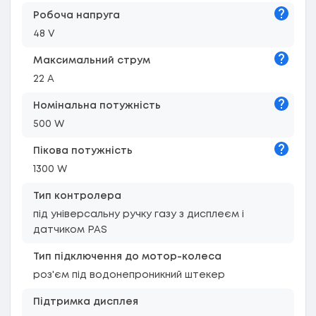
Підказк
Робоча напруга
48 V
Підказк
Максимальний струм
22 A
Підказк
Номінальна потужність
500 W
Підказк
Пікова потужність
1300 W
Тип контролера
під універсальну ручку газу з дисплеєм і
датчиком PAS
Тип підключення до мотор-колеса
роз'єм під водонепроникний штекер
Підтримка дисплея