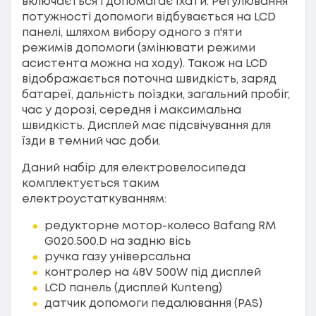
включається і допомагає їхати. Регулювання
потужності допомоги відбувається на LCD
панелі, шляхом вибору одного з п'яти
режимів допомоги (змінювати режими
асистента можна на ходу). Також на LCD
відображається поточна швидкість, заряд
батареї, дальність поїздки, загальний пробіг,
час у дорозі, середня і максимальна
швидкість. Дисплей має підсвічування для
їзди в темний час доби.
Даний набір для електровелосипеда
комплектується таким
електроустаткуванням:
редукторне мотор-колесо Bafang RM
G020.500.D на задню вісь
ручка газу універсальна
контролер на 48V 500W під дисплей
LCD панель (дисплей Kunteng)
датчик допомоги педалювання (PAS)