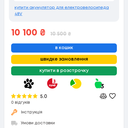
купити акумулятор для електровелосипеда
48V
10 100
₴
10 500
₴
в кошик
швидке замовлення
купити в розстрочку
5.0
Додати
Додати до 
0 відгуків
Інструкція
Умови доставки