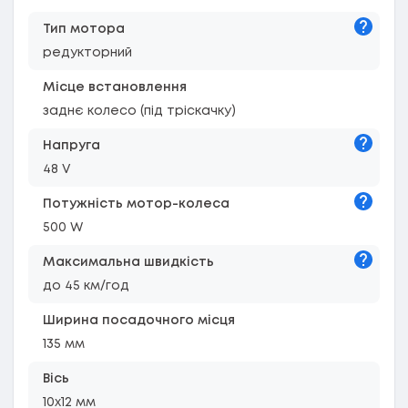
Підказк
Тип мотора
редукторний
Місце встановлення
заднє колесо (під тріскачку)
Підказк
Напруга
48 V
Підказк
Потужність мотор-колеса
500 W
Підказк
Максимальна швидкість
до 45 км/год
Ширина посадочного місця
135 мм
Вісь
10х12 мм