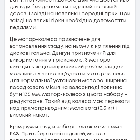
Ватт
. Потужності даного двигуна достатньо
для їзди без допомоги педалей по рівній
дорозі і заїзді на невеликі і середні гірки. При
заїзді на великі гірки необхідно допомагати
педалями.
Це мотор-колесо призначене для
встановлення сзаду, на ньому є кріплення під
дискові гальма. Двигун призначений для
використання з тріскачкою. З мотора
виходить водонепроникний роз'єм, він дає
можливість легко від'єднати мотор-колесо.
Для нормальної установки мотора, ширина
посадкового місця на велосипеді повинна
бути 135 мм. Мотор-колесо з цього набору –
редукторне. Такий вид колеса має переваги
над прямоприводним: мала вага (3.5 кг) і
високий накат.
Крім ручки газу, в наборі також є система
PAS. При обертанні педалей, мотор