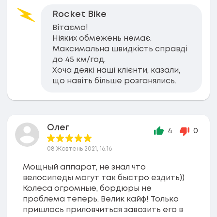
Rocket Bike
Вітаємо!
Ніяких обмежень немає.
Максимальна швидкість справді
до 45 км/год.
Хоча деякі наші клієнти, казали,
що навіть більше розганялись.
Олег
4
0
08 Жовтень 2021, 16:16
Мощный аппарат, не знал что
велосипеды могут так быстро ездить))
Колеса огромные, бордюры не
проблема теперь. Велик кайф! Только
пришлось приловчиться завозить его в