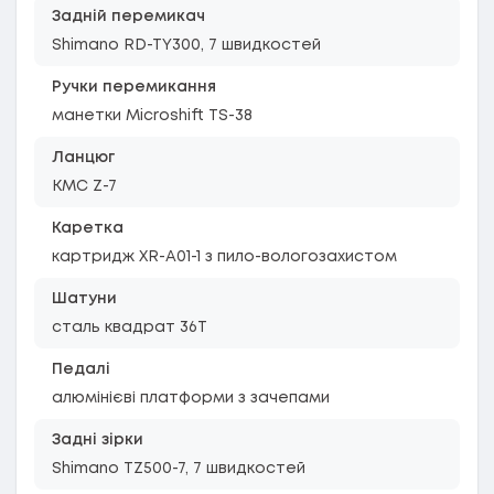
Задній перемикач
Shimano RD-TY300, 7 швидкостей
Ручки перемикання
манетки Microshift TS-38
Ланцюг
KMC Z-7
Каретка
картридж XR-A01-1 з пило-вологозахистом
Шатуни
сталь квадрат 36T
Педалі
алюмінієві платформи з зачепами
Задні зірки
Shimano TZ500-7, 7 швидкостей