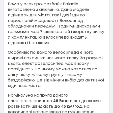
Рама у електро-фетбайк Paladin
виготовлена з алюмінію. Дана модель
підійде як для міста, так і для їзди по
пересіченій місцевості. Велосипед
обладнаний переднім і задніми дисковими
гальмами, має 7 швидкостей і жорстку вилку.
У комплектацію велосипеда входять:
підніжка і багажник.
Особливістю даного велосипеда є його
широкі покришки низького тиску. За рахунок
цього, електровелосипед має високу
прохідність. На ньому можна кататися по
снігу, піску, м'якому грунту і іншому
бездоріжжю. Це відмінний вибір для активної
їзди поза міста.
Номінальна напруга даного
електровелосипеда
48 Вольт
, що дозволяє
розвивати швидкість
до 45 км/год
. На
велосипеді встановлено потужне заднє