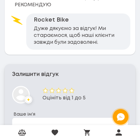
РЕКОМЕНДУЮ
Rocket Bike
Дуже дякуємо за відгук! Ми
стараємося, щоб наші клієнти
завжди були задоволені.
Залишити відгук
Оцінка
Оцініть від 1 до 5
Аватар
Ваше ім'я
ОНЛАЙН ЧАТ
Порівняння товарів
Вибрані товари
Особисти
Електронна пошта
(для повідомлень)
Кошик товарів