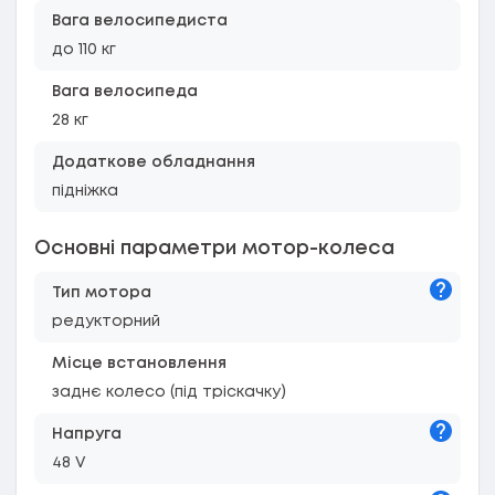
Вага велосипедиста
до 110 кг
Вага велосипеда
28 кг
Додаткове обладнання
підніжка
Основні параметри мотор-колеса
Підказк
Тип мотора
редукторний
Місце встановлення
заднє колесо (під тріскачку)
Підказк
Напруга
48 V