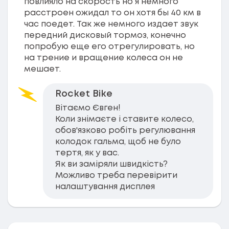
повлияло на скорость но я немного
расстроен ожидал то он хотя бы 40 км в
час поедет. Так же немного издает звук
передний дисковый тормоз, конечно
попробую еще его отрегулировать, но
на трение и вращение колеса он не
мешает.
Rocket Bike
Вітаємо Євген!
Коли знімаєте і ставите колесо,
обов'язково робіть регулювання
колодок гальма, щоб не було
тертя, як у вас.
Як ви заміряли швидкість?
Можливо треба перевірити
налаштування дисплея