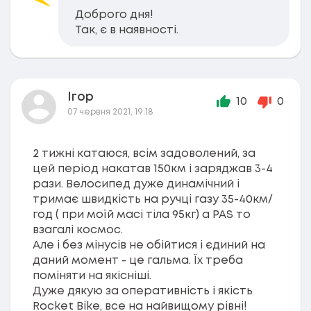
Доброго дня!
Так, є в наявності.
Ігор
10
0
07 червня 2021, 19:18
2 тижні катаюся, всім задоволений, за
цей період накатав 150км і заряджав 3-4
рази. Велосипед дуже динамічний і
тримає швидкість на ручці газу 35-40км/
год ( при моїй масі тіла 95кг) а PAS то
взагалі космос.
Але і без мінусів не обійтися і єдиний на
даний момент - це гальма. Їх треба
поміняти на якісніші.
Дуже дякую за оперативність і якість
Rocket Bike, все на найвищому рівні!