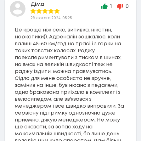
Діма
1
0
28 лютого 2024, 05:25
Це краще ніж секс, випивка, нікотин,
наркотики)). Адреналін зашкалює, коли
валиш 45-60 км/год на трасі і з горки на
таких товстих колесах. Раджу
поекспериментувати з тиском в шинах,
на ямах на великій швидкості теж не
раджу їздити, можна травмуватись.
Сідло для мене особисто не зручне,
замінив на інше, був нюанс з педалями,
одна бракована приїхала в комплекті з
велосипедом, але зв'язався з
менеджером і все швидко виправили. За
сервісну підтримку однозначно дуже
приємно, дякую менеджерам. Не можу
ще сказати, за запас ходу на
максимальній швидкості, бо лише день
володію цим чудо апаратом. Дам більш