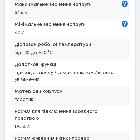
Підказк
Максимальне значення напруги
54.6 V
Підказк
Мiнiмальне значення напруги
42 V
Діапазон робочої температури
від -20 до +40 °C
Додаткові функції
індикація заряду / замок з ключем / кнопка
увімкнення
Матеріали корпусу
пластик
Роз'єм для підключення зарядного
пристрою
DC5521
Роз'єм живлення на контролер