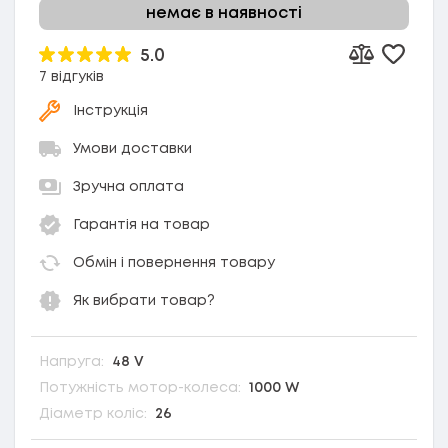
немає в наявності
5.0
Додати
Додати до 
7 відгуків
Інструкція
Умови доставки
Зручна оплата
Гарантія на товар
Обмін і повернення товару
Як вибрати товар?
Напруга:
48 V
Потужність мотор-колеса:
1000 W
Діаметр коліс:
26