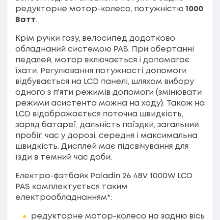
редукторне мотор-колесо, потужністю
1000
Ватт
.
Крім ручки газу, велосипед додатково
обладнаний системою PAS. При обертанні
педалей, мотор включається і допомагає
їхати. Регулювання потужності допомоги
відбувається на LCD панелі, шляхом вибору
одного з п'яти режимів допомоги (змінювати
режими асистента можна на ходу). Також на
LCD відображається поточна швидкість,
заряд батареї, дальність поїздки, загальний
пробіг, час у дорозі, середня і максимальна
швидкість. Дисплей має підсвічування для
їзди в темний час доби.
Електро-фэтбайк Paladin 26 48V 1000W LCD
PAS комплектується таким
електрообладнанням*:
редукторне мотор-колесо на задню вісь