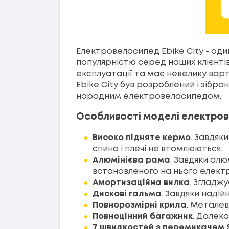
Електровелосипед Ebike City - оди
популярністю серед наших клієнтів
експлуатації та має невелику вар
Ebike City був розроблений і зібр
народним електровелосипедом.
Особливості моделі електров
Високо підняте кермо
. Завдяк
спина і плечі не втомлюються.
Алюмінієва рама
. Завдяки ал
встановленого на нього елект
Амортизаційна вилка
. Згладжу
Дискові гальма
. Завдяки наді
Повнорозмірні крила
. Металев
Повноцінний багажник
. Далек
7 швидкостей з перемикачем 