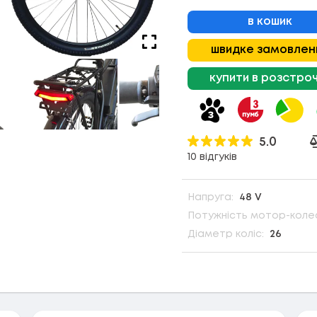
в кошик
швидке замовлен
купити в розстро
5.0
10 відгуків
Напруга:
48 V
Потужність мотор-коле
Діаметр коліс:
26