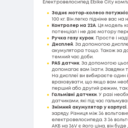
Електровелосипед Ebike City ком
Заднє мотор-колесо потужні
100 кг. Він легко підніме вас н
Контролер на 22А
. Ця модель 
потенціал і не дає мотору пере
Ручка газу курок
. Просте і на
Дисплей
. За допомогою диспле
акумулятора тощо. Також за д
темний час доби.
PAS датчик
. За допомогою цьо
допомагає вам їхати. Завдяки 
На дисплеї ви вибираєте один і
враховувати, що якщо вам необ
перший або другий режим, та
Гальмівні датчики
. У разі не
датчиками, які під час гальму
Знімний акумулятор у корпусі
заряду. Різниця між 36 вольто
електровелосипеда. З 36 вольто
АКБ на 36V є його ціна, він буд