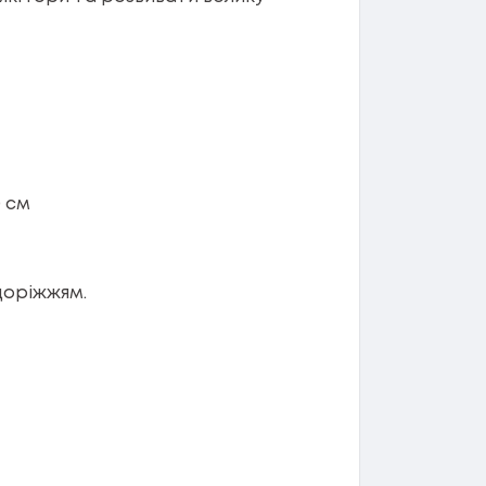
0 см
здоріжжям.