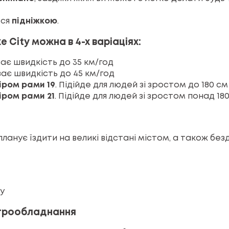
ься
підніжкою
.
 City можна в 4-х варіаціях:
ває швидкість до 35 км/год
ває швидкість до 45 км/год
іром рами 19
. Підійде для людей зі зростом до 180 см
іром рами 21
. Підійде для людей зі зростом понад 18
 планує їздити на великі відстані містом, а також бе
ду
ктрообладнання