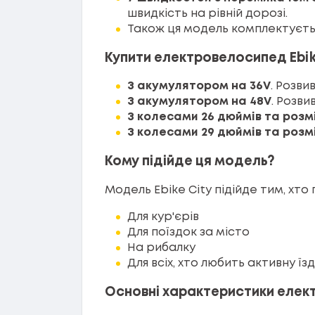
швидкість на рівній дорозі.
Також ця модель комплектуєт
Купити електровелосипед Ebike
З акумулятором на 36V
. Розви
З акумулятором на 48V
. Розви
З колесами 26 дюймів та розм
З колесами 29 дюймів та розм
Кому підійде ця модель?
Модель Ebike City підійде тим, хто
Для кур'єрів
Для поїздок за місто
На рибалку
Для всіх, хто любить активну їз
Основні характеристики еле