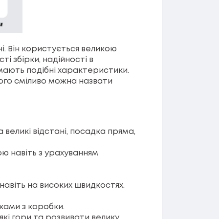
і. Він користується великою
і збірки, надійності в
мають подібні характеристики.
 його сміливо можна назвати
 великі відстані, посадка пряма,
ою навіть з урахуванням
навіть на високих швидкостях.
ками з коробки.
які гори та розвивати велику