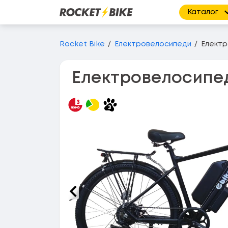
Каталог
Перейти до основного вмісту
Rocket Bike
Електровелосипеди
Електр
Електровелосипед 