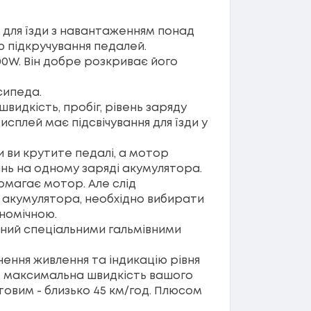
 для їзди з навантаженням понад
ою підкручування педалей.
0W. Він добре розкриває його
сипеда.
идкість, пробіг, рівень заряду
плей має підсвічування для їзди у
и ви крутите педалі, а мотор
нь на одному заряді акумулятора.
помагає мотор. Але слід
д акумулятора, необхідно вибирати
номічною.
ений спеціальними гальмівними
нення живлення та індикацію рівня
де максимальна швидкість вашого
товим - близько 45 км/год. Плюсом