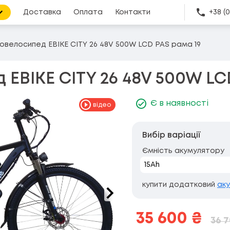
Доставка
Оплата
Контакти
+38 (
овелосипед EBIKE CITY 26 48V 500W LCD PAS рама 19
EBIKE CITY 26 48V 500W LC
Є в наявності
відео
Вибір варіації
Ємність акумулятору
купити додатковий
аку
35 600
₴
36 