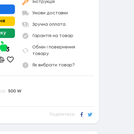
Інструкція
Умови доставки
ня
Зручна оплата
чку
Гарантія на товар
Обмін і повернення
товару
Додати в обране
Додати до порівняння
Як вибрати товар?
са:
500 W
Поділитися:
Facebook
Twitter