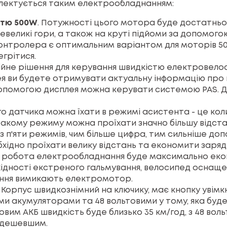
плектується таким електрообладнанням:
стю 500W
. Потужності цього мотора буде достатньо
а невеликі гори, а також на круті підйоми за допомог
контролера є оптимальним варіантом для моторів 50
грітися.
дійне рішення для керування швидкістю електровело
я ви будете отримувати актуальну інформацію про шв
опомогою дисплея можна керувати системою PAS. Дис
го датчика можна їхати в режимі асистента - це кол
такому режиму можна проїхати значно більшу відста
з п'яти режимів, чим більше цифра, тим сильніше до
хідно проїхати велику відстань та економити заря
к робота електрообладнання буде максимально еко
обхідності екстреного гальмування, велосипед оснащ
вання вимикають електромотор.
. Корпус швидкознімний на ключику, має кнопку увімк
вими акумуляторами та 48 вольтовими у тому, яка бу
вим АКБ швидкість буде близько 35 км/год, з 48 воль
е дешевшим.