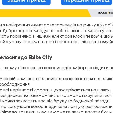
н з найкращих електровелосипедів на ринку в Україн
. Добре зарекомендував себе в плані комфорту, якост
тість порівняно з іншими електровелосипедами, що 
аний з урахуванням потреб і побажань клієнтів, тому
елосипеда Ebike City
и такому рішенню на велосипеді комфортно їздити на
юмінієвій рамі вага велосипеда залишається невелик
рообладнання.
є всі нерівності дороги, що зустрічаються на шляху.
йним дисковим гальмам ви легко зможете зупинитися 
і крила захистять вас від бруду за будь-якої погоди.
о не всі сучасні велосипеди комплектуються багажни
Shimano
, завдяки яким ви можете легко долати будь-