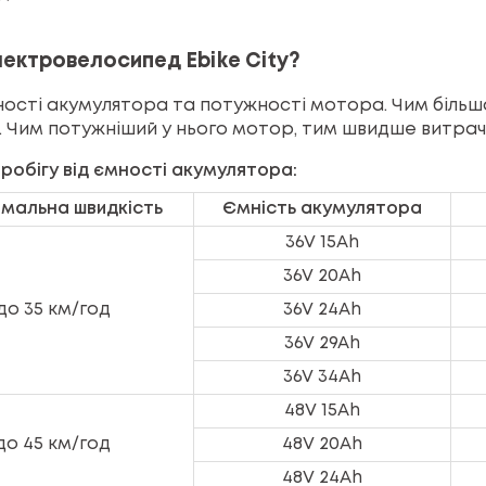
лектровелосипед Ebike City?
ності акумулятора та потужності мотора. Чим більша
 Чим потужніший у нього мотор, тим швидше витрач
робігу від ємності акумулятора:
мальна швидкість
Ємність акумулятора
36V 15Ah
36V 20Ah
до 35 км/год
36V 24Ah
36V 29Ah
36V 34Ah
48V 15Ah
до 45 км/год
48V 20Ah
48V 24Ah