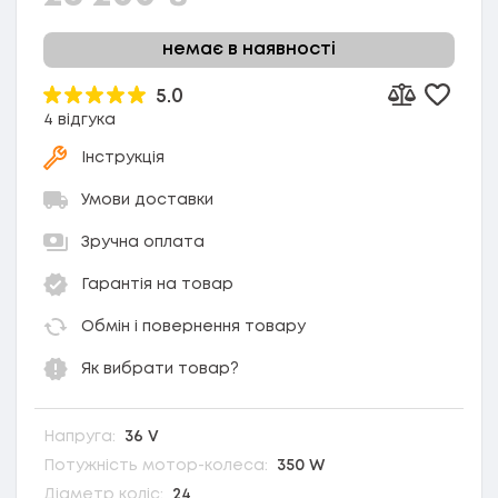
немає в наявності
5.0
Додати
Додати до 
4 відгука
Інструкція
Умови доставки
Зручна оплата
Гарантія на товар
Обмін і повернення товару
Як вибрати товар?
Напруга:
36 V
Потужність мотор-колеса:
350 W
Діаметр коліс:
24