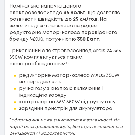
Номінальна напруга даного
електровелосипеда
36 Вольт
, що дозволяє
розвивати швидкість
до 25 км/год
. На
велосипеді встановлено переднє
редукторне мотор-колесо перевіреного
бренду MXUS, потужністю
350 Ватт
.
Триколісний електровелосипед Ardis 24 36V
350W комплектується таким
електрообладнанням*:
редукторне мотор-колесо MXUS 350W
на передню вісь
ручка газу з кнопкою включення і
індикацією заряду
контролер на 36V 350W під ручку газу
зарядний пристрій для акумулятора
*
обладнання може змінюватися в залежності від
партії електровелосипедів, без втрати заявленого
функціоналу і характеристик