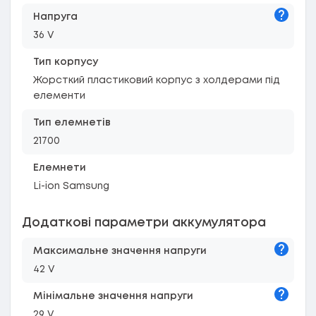
Підказк
Напруга
36 V
Тип корпусу
Жорсткий пластиковий корпус з холдерами під
елементи
Тип елемнетів
21700
Елемнети
Li-ion Samsung
Додаткові параметри аккумулятора
Підказк
Максимальне значення напруги
42 V
Підказк
Мiнiмальне значення напруги
29 V