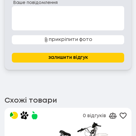
Ваше повідомлення
прикріпити фото
залишити відгук
Схожі товари
0 відгуків
Дода
Додати д