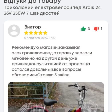
Відгуки до товару
Триколісний електровелосипед Ardis 24
36V 350W 7 швидкостей
Виктор
3
1
07 лютого 2023, 17:57
Рекомендую магазин,заказывал
электровелосипед,отправку зделали
мгновенно,на другой день уже
пришёл,консультацией от продавца
остался довольный,все вопросы
обговорили.Ставлю 5 звёзд.