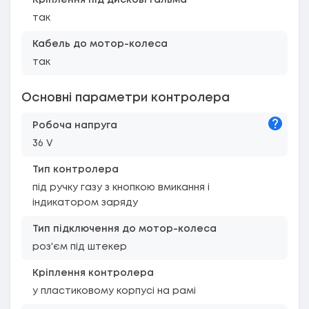
Кріплення під дискові гальма
так
Кабель до мотор-колеса
так
Основні параметри контролера
Підказк
Робоча напруга
36 V
Тип контролера
під ручку газу з кнопкою вмикання і
індикатором заряду
Тип підключення до мотор-колеса
роз'єм під штекер
Кріплення контролера
у пластиковому корпусі на рамі