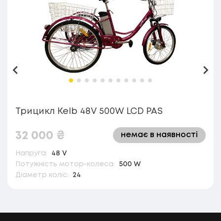
Назад
Впе
Трицикл Kelb 48V 500W LCD PAS
32 000
₴
немає в наявності
Напруга:
48 V
Потужність мотор-колеса:
500 W
Діаметр коліс:
24