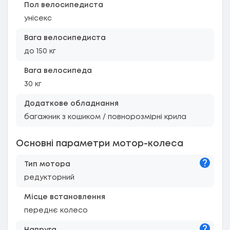
Пол велосипедиста
унісекс
Вага велосипедиста
до 150 кг
Вага велосипеда
30 кг
Додаткове обладнання
багажник з кошиком / повнорозмірні крила
Основні параметри мотор-колеса
Підказк
Тип мотора
редукторний
Місце встановлення
переднє колесо
Підказк