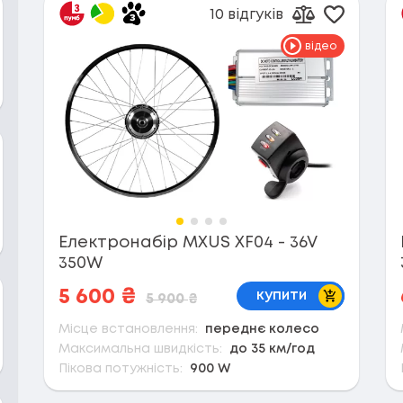
10 відгуків
Додати 
Додати до п
відео
Електронабір MXUS XF04 - 36V
350W
В кошик
5 600
₴
купити
5 900
₴
Місце встановлення:
переднє колесо
Максимальна швидкість:
до 35 км/год
Пікова потужність:
900 W