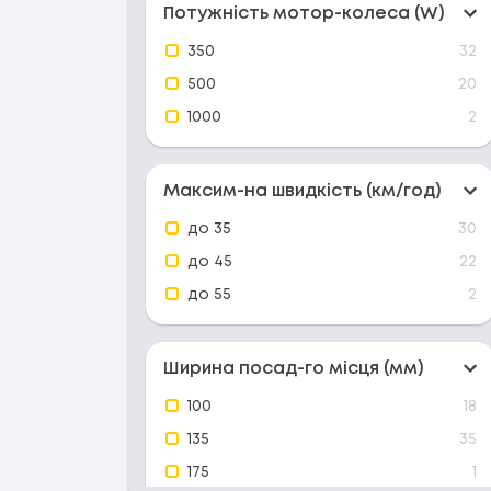
Потужність мотор-колеса (W)
350
32
500
20
1000
2
Максим-на швидкість (км/год)
до 35
30
до 45
22
до 55
2
Ширина посад-го місця (мм)
100
18
135
35
175
1