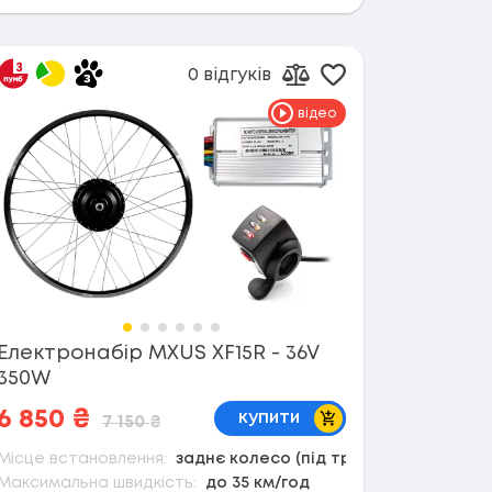
0 відгуків
в обране
Додати в обран
орівняння
Додати до порівнянн
відео
Електронабір MXUS XF15R - 36V
350W
В кошик
6 850
₴
купити
7 150
₴
Місце встановлення:
заднє колесо (під тріскачку)
Максимальна швидкість:
до 35 км/год