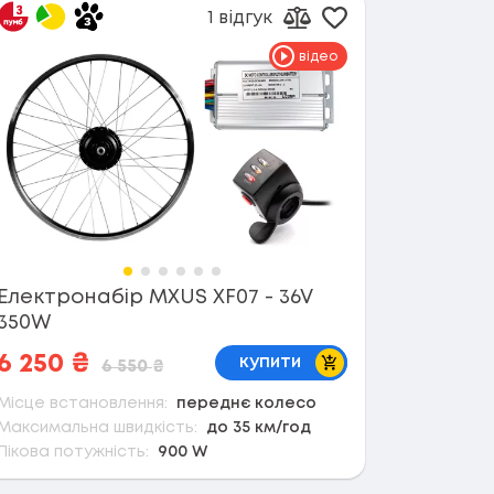
1 відгук
в обране
Додати в обран
орівняння
Додати до порівнянн
відео
Електронабір MXUS XF07 - 36V
350W
В кошик
6 250
₴
купити
6 550
₴
Місце встановлення:
переднє колесо
Максимальна швидкість:
до 35 км/год
Пікова потужність:
900 W