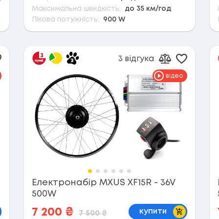
Максимальна швидкість:
до 35 км/год
Пікова потужність:
900 W
3 відгука
одати в обране
Додати 
ти до порівняння
Додати до п
відео
Електронабір MXUS XF15R - 36V
500W
кошик
В кошик
7 200
₴
купити
7 500
₴