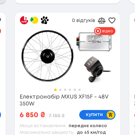
0 відгуків
одати в обране
Додати 
ти до порівняння
Додати до п
відео
Електронабір MXUS XF15F - 48V
350W
кошик
В кошик
6 850
₴
купити
7 150
₴
Місце встановлення:
переднє колесо
Максимальна швидкість:
до 45 км/год