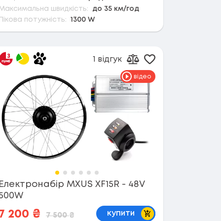
Максимальна швидкість:
до 35 км/год
Пікова потужність:
1300 W
1 відгук
в обране
Додати в обран
орівняння
Додати до порівнянн
відео
Електронабір MXUS XF15R - 48V
500W
В кошик
7 200
₴
купити
7 500
₴