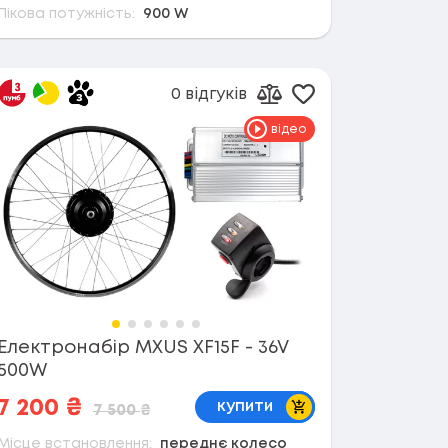
Пікова потужність:
900 W
0 відгуків
в обране
Додати в обран
орівняння
Додати до порівнянн
відео
Електронабір MXUS XF15F - 36V
500W
В кошик
7 200
₴
купити
7 500
₴
Місце встановлення:
переднє колесо