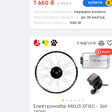
В 
7 650
₴
купити
7 950
₴
Місце встановлення:
переднє колесо
Максимальна швидкість:
до 35 км/год
Пікова потужність:
900 W
0 відгуків
Д
Дода
відео
Електронабір MXUS XF15C - 36V