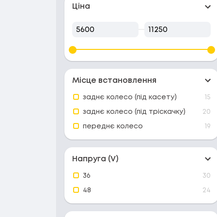
Ціна
Від
До
Місце встановлення
заднє колесо (під касету)
15
заднє колесо (під тріскачку)
20
переднє колесо
19
Напруга (V)
36
30
48
24