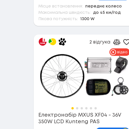
Місце встановлення:
переднє колесо
Максимальна швидкість:
до 45 км/год
Пікова потужність:
1300 W
2 відгука
Д
Дода
відео
Електронабір MXUS XF04 - 36V
350W LCD Kunteng PAS