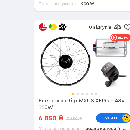
Пікова потужність:
900 W
ні
16
так
38
0 відгуків
Д
Дода
відео
Електронабір MXUS XF15R - 48V
350W
В 
6 850
₴
купити
7 150
₴
Місце встановлення:
заднє колесо (під т