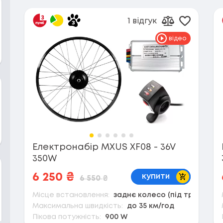
1 відгук
Додати 
Додати до п
відео
Електронабір MXUS XF08 - 36V
350W
В кошик
6 250
₴
купити
6 550
₴
Місце встановлення:
заднє колесо (під тріскачку)
Максимальна швидкість:
до 35 км/год
Пікова потужність:
900 W