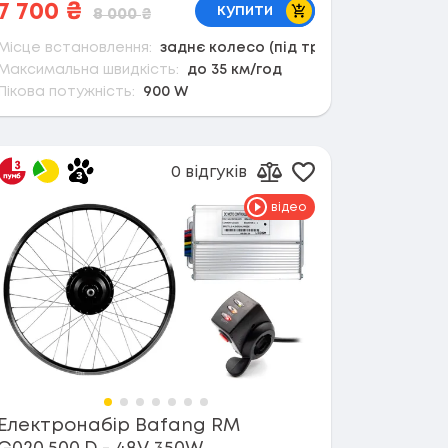
В кошик
7 700
₴
купити
8 000
₴
Місце встановлення:
заднє колесо (під тріскачку)
Максимальна швидкість:
до 35 км/год
Пікова потужність:
900 W
0 відгуків
в обране
Додати в обран
орівняння
Додати до порівнянн
відео
Електронабір Bafang RM