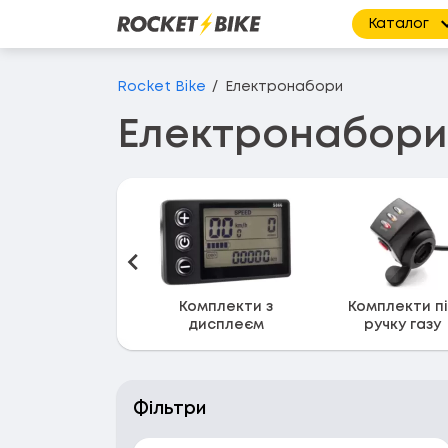
Каталог
Перейти до основного вмісту
Rocket Bike
Електронабори
Електронабори
Назад
Комплекти з
Комплекти п
дисплеєм
ручку газу
Фільтри