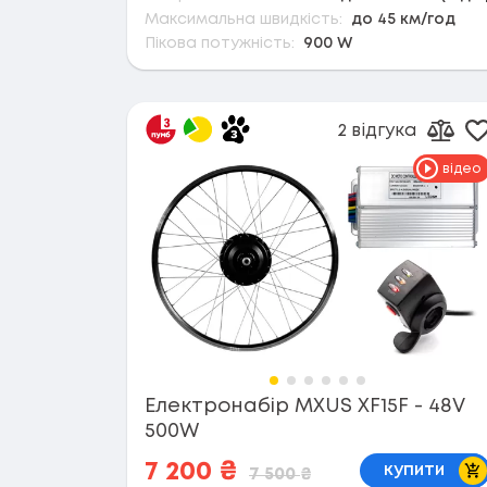
Максимальна швидкість:
до 45 км/год
Пікова потужність:
900 W
2 відгука
Д
Дода
відео
Електронабір MXUS XF15F - 48V
500W
В 
7 200
₴
купити
7 500
₴