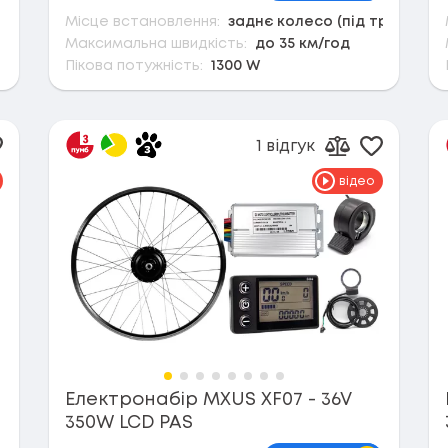
Місце встановлення:
заднє колесо (під тріскачку)
Максимальна швидкість:
до 35 км/год
Пікова потужність:
1300 W
1 відгук
одати в обране
Додати 
ти до порівняння
Додати до п
відео
Електронабір MXUS XF07 - 36V
350W LCD PAS