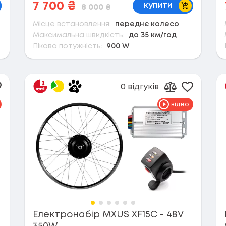
кошик
В кошик
7 700
₴
купити
8 000
₴
Місце встановлення:
переднє колесо
Максимальна швидкість:
до 35 км/год
Пікова потужність:
900 W
0 відгуків
одати в обране
Додати 
ти до порівняння
Додати до п
відео
Електронабір MXUS XF15C - 48V