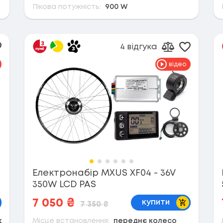
Пікова потужність:
900 W
4 відгука
одати в обране
Додати 
ти до порівняння
Додати до п
відео
Електронабір MXUS XF04 - 36V
350W LCD PAS
кошик
В кошик
7 050
₴
купити
7 350
₴
ріскачку)
Місце встановлення:
переднє колесо