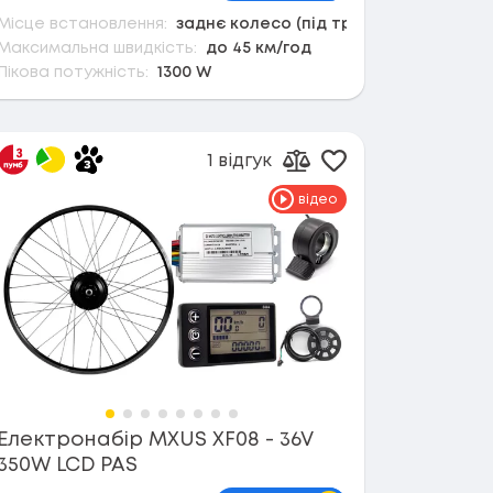
Місце встановлення:
заднє колесо (під тріскачку)
Максимальна швидкість:
до 45 км/год
Пікова потужність:
1300 W
1 відгук
в обране
Додати в обран
орівняння
Додати до порівнянн
відео
Електронабір MXUS XF08 - 36V
350W LCD PAS