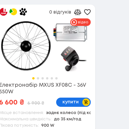
0 відгуків
в обране
Додати в обран
орівняння
Додати до порівнянн
відео
Електронабір MXUS XF08C - 36V
350W
В кошик
6 600
₴
купити
6 900
₴
Місце встановлення:
заднє колесо (під касету)
Максимальна швидкість:
до 35 км/год
Пікова потужність:
900 W